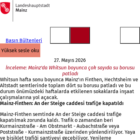
Ana
sayfaya
İçeriğe atla
Basın Bültenleri
yüksek sesle oku
27. Mayıs 2026
İnceleme: Mainz'da Whitsun boyunca çok sayıda su borusu
patladı
Whitsun hafta sonu boyunca Mainz'ın Finthen, Hechtsheim ve
Altstadt semtlerinde toplam dört su borusu patladı ve bu
durum önümüzdeki haftalarda etkilenen sokaklarda inşaat
çalışmalarına yol açacak.
Mainz-Finthen: An der Steige caddesi trafiğe kapatıldı
Mainz-Finthen semtinde An der Steige caddesi trafiğe
kapatılmak zorunda kaldı. Trafik o zamandan beri
Kurmainzstraße - Am Obstmarkt - Aubachstraße veya
Poststraße - Kurmainzstraße üzerinden yönlendiriliyor. Yaya
ve bisiklet trafiği şantiyeyi geçebiliyor. Yenileme