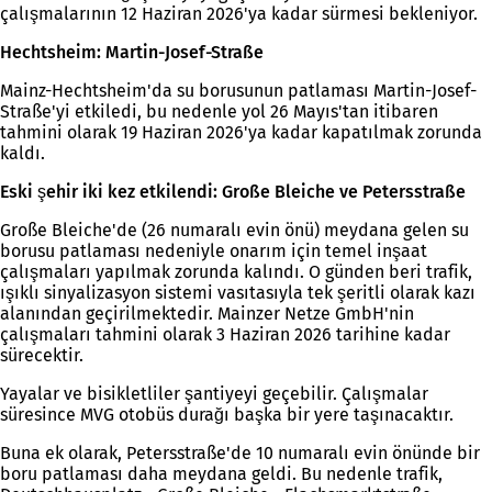
çalışmalarının 12 Haziran 2026'ya kadar sürmesi bekleniyor.
Hechtsheim: Martin-Josef-Straße
Mainz-Hechtsheim'da su borusunun patlaması Martin-Josef-
Straße'yi etkiledi, bu nedenle yol 26 Mayıs'tan itibaren
tahmini olarak 19 Haziran 2026'ya kadar kapatılmak zorunda
kaldı.
Eski şehir iki kez etkilendi: Große Bleiche ve Petersstraße
Große Bleiche'de (26 numaralı evin önü) meydana gelen su
borusu patlaması nedeniyle onarım için temel inşaat
çalışmaları yapılmak zorunda kalındı. O günden beri trafik,
ışıklı sinyalizasyon sistemi vasıtasıyla tek şeritli olarak kazı
alanından geçirilmektedir. Mainzer Netze GmbH'nin
çalışmaları tahmini olarak 3 Haziran 2026 tarihine kadar
sürecektir.
Yayalar ve bisikletliler şantiyeyi geçebilir. Çalışmalar
süresince MVG otobüs durağı başka bir yere taşınacaktır.
Buna ek olarak, Petersstraße'de 10 numaralı evin önünde bir
boru patlaması daha meydana geldi. Bu nedenle trafik,