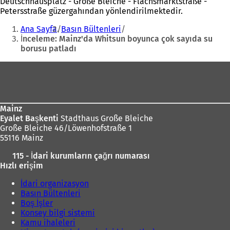
Deutschhausplatz - Große Bleiche - Flachsmarktstraße -
Petersstraße güzergahından yönlendirilmektedir.
Buradasınız:
Ana Sayfa
Basın Bültenleri
İnceleme: Mainz'da Whitsun boyunca çok sayıda su
borusu patladı
Ayak
bölgesi
Mainz
Eyalet Başkenti
Stadthaus Große Bleiche
Große Bleiche 46/Löwenhofstraße 1
55116 Mainz
115 - İdari kurumların çağrı numarası
Hızlı erişim
İdari organizasyon
Basın Bültenleri
Boş İşler
Konsey bilgi sistemi
Kamu ihaleleri