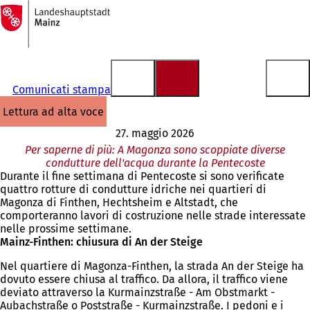
Alla
pagina
Vai al contenuto
iniziale
Comunicati stampa
lettura ad alta voce
27. maggio 2026
Per saperne di più: A Magonza sono scoppiate diverse
condutture dell'acqua durante la Pentecoste
Durante il fine settimana di Pentecoste si sono verificate
quattro rotture di condutture idriche nei quartieri di
Magonza di Finthen, Hechtsheim e Altstadt, che
comporteranno lavori di costruzione nelle strade interessate
nelle prossime settimane.
Mainz-Finthen: chiusura di An der Steige
Nel quartiere di Magonza-Finthen, la strada An der Steige ha
dovuto essere chiusa al traffico. Da allora, il traffico viene
deviato attraverso la Kurmainzstraße - Am Obstmarkt -
Aubachstraße o Poststraße - Kurmainzstraße. I pedoni e i