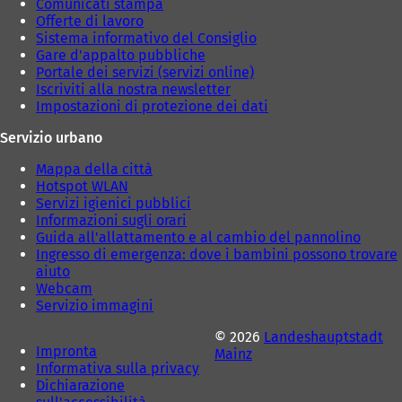
Comunicati stampa
Offerte di lavoro
Sistema informativo del Consiglio
Gare d'appalto pubbliche
Portale dei servizi (servizi online)
Iscriviti alla nostra newsletter
Impostazioni di protezione dei dati
Servizio urbano
Mappa della città
Hotspot WLAN
Servizi igienici pubblici
Informazioni sugli orari
Guida all'allattamento e al cambio del pannolino
Ingresso di emergenza: dove i bambini possono trovare
aiuto
Webcam
Servizio immagini
© 2026
Landeshauptstadt
Impronta
Mainz
Informativa sulla privacy
Dichiarazione