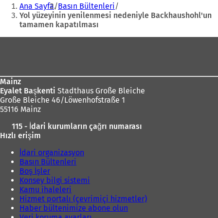
Buradasınız:
Ana Sayfa
Basın Bültenleri
Yol yüzeyinin yenilenmesi nedeniyle Backhaushohl'un
tamamen kapatılması
Ayak
bölgesi
Mainz
Eyalet Başkenti
Stadthaus Große Bleiche
Große Bleiche 46/Löwenhofstraße 1
55116 Mainz
115 - İdari kurumların çağrı numarası
Hızlı erişim
İdari organizasyon
Basın Bültenleri
Boş İşler
Konsey bilgi sistemi
Kamu ihaleleri
Hizmet portalı (çevrimiçi hizmetler)
Haber bültenimize abone olun
Veri koruma ayarları