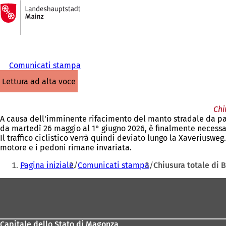
Alla
pagina
Vai al contenuto
iniziale
Comunicati stampa
lettura ad alta voce
Chi
A causa dell'imminente rifacimento del manto stradale da part
da martedì 26 maggio al 1° giugno 2026, è finalmente necessari
Il traffico ciclistico verrà quindi deviato lungo la Xaveriusweg
motore e i pedoni rimane invariata.
Siete
Pagina iniziale
Comunicati stampa
Chiusura totale di 
qui:
Area
dei
piedi
Capitale dello Stato di Magonza