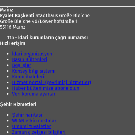
Mainz
Eyalet Başkenti
Stadthaus Große Bleiche
Große Bleiche 46/Löwenhofstraße 1
55116 Mainz
115 - İdari kurumların çağrı numarası
Hızlı erişim
İdari organizasyon
Basın Bültenleri
Boş İşler
Konsey bilgi sistemi
Kamu ihaleleri
Hizmet portalı (çevrimiçi hizmetler)
Haber bültenimize abone olun
Veri koruma ayarları
Şehir Hizmetleri
Şehir haritası
WLAN etkin noktaları
Umumi tuvaletler
Zaman çizelgesi bilgileri