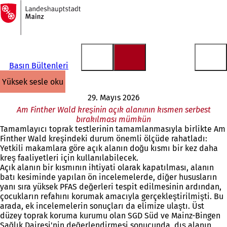
Ana
sayfaya
İçeriğe atla
Basın Bültenleri
yüksek sesle oku
29. Mayıs 2026
Am Finther Wald kreşinin açık alanının kısmen serbest
bırakılması mümkün
Tamamlayıcı toprak testlerinin tamamlanmasıyla birlikte Am
Finther Wald kreşindeki durum önemli ölçüde rahatladı:
Yetkili makamlara göre açık alanın doğu kısmı bir kez daha
kreş faaliyetleri için kullanılabilecek.
Açık alanın bir kısmının ihtiyati olarak kapatılması, alanın
batı kesiminde yapılan ön incelemelerde, diğer hususların
yanı sıra yüksek PFAS değerleri tespit edilmesinin ardından,
çocukların refahını korumak amacıyla gerçekleştirilmişti. Bu
arada, ek incelemelerin sonuçları da elimize ulaştı. Üst
düzey toprak koruma kurumu olan SGD Süd ve Mainz-Bingen
Sağlık Dairesi'nin değerlendirmesi sonucunda, dış alanın