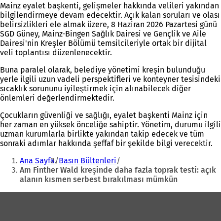
Mainz eyalet başkenti, gelişmeler hakkında velileri yakından
bilgilendirmeye devam edecektir. Açık kalan soruları ve olası
belirsizlikleri ele almak üzere, 8 Haziran 2026 Pazartesi günü
SGD Güney, Mainz-Bingen Sağlık Dairesi ve Gençlik ve Aile
Dairesi'nin Kreşler Bölümü temsilcileriyle ortak bir dijital
veli toplantısı düzenlenecektir.
Buna paralel olarak, belediye yönetimi kreşin bulunduğu
yerle ilgili uzun vadeli perspektifleri ve konteyner tesisindeki
sıcaklık sorununu iyileştirmek için alınabilecek diğer
önlemleri değerlendirmektedir.
Çocukların güvenliği ve sağlığı, eyalet başkenti Mainz için
her zaman en yüksek önceliğe sahiptir. Yönetim, durumu ilgili
uzman kurumlarla birlikte yakından takip edecek ve tüm
sonraki adımlar hakkında şeffaf bir şekilde bilgi verecektir.
Buradasınız:
Ana Sayfa
Basın Bültenleri
Am Finther Wald kreşinde daha fazla toprak testi: açık
alanın kısmen serbest bırakılması mümkün
Ayak
bölgesi