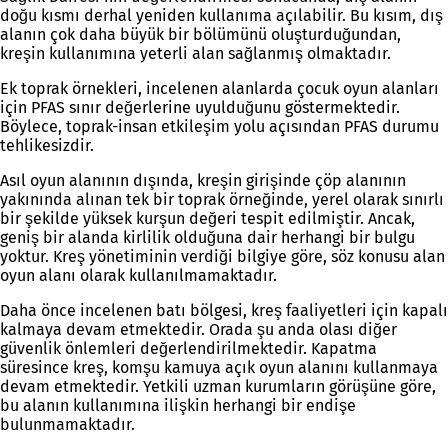
doğu kısmı derhal yeniden kullanıma açılabilir. Bu kısım, dış
alanın çok daha büyük bir bölümünü oluşturduğundan,
kreşin kullanımına yeterli alan sağlanmış olmaktadır.
Ek toprak örnekleri, incelenen alanlarda çocuk oyun alanları
için PFAS sınır değerlerine uyulduğunu göstermektedir.
Böylece, toprak-insan etkileşim yolu açısından PFAS durumu
tehlikesizdir.
Asıl oyun alanının dışında, kreşin girişinde çöp alanının
yakınında alınan tek bir toprak örneğinde, yerel olarak sınırlı
bir şekilde yüksek kurşun değeri tespit edilmiştir. Ancak,
geniş bir alanda kirlilik olduğuna dair herhangi bir bulgu
yoktur. Kreş yönetiminin verdiği bilgiye göre, söz konusu alan
oyun alanı olarak kullanılmamaktadır.
Daha önce incelenen batı bölgesi, kreş faaliyetleri için kapalı
kalmaya devam etmektedir. Orada şu anda olası diğer
güvenlik önlemleri değerlendirilmektedir. Kapatma
süresince kreş, komşu kamuya açık oyun alanını kullanmaya
devam etmektedir. Yetkili uzman kurumların görüşüne göre,
bu alanın kullanımına ilişkin herhangi bir endişe
bulunmamaktadır.