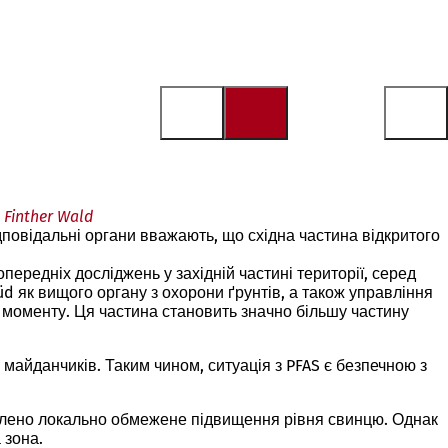
Finther Wald
повідальні органи вважають, що східна частина відкритого
опередніх досліджень у західній частині території, серед
d як вищого органу з охорони ґрунтів, а також управління
о моменту. Ця частина становить значно більшу частину
майданчиків. Таким чином, ситуація з PFAS є безпечною з
иявлено локально обмежене підвищення рівня свинцю. Однак
 зона.