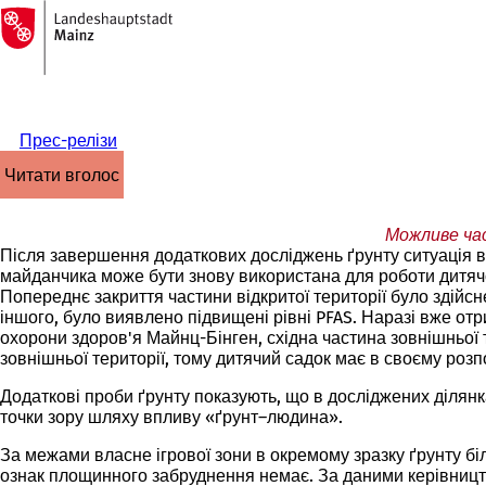
На
головну
Перейти до змісту
сторінку
Прес-релізи
читати вголос
Можливе час
Після завершення додаткових досліджень ґрунту ситуація в
майданчика може бути знову використана для роботи дитяч
Попереднє закриття частини відкритої території було здійсне
іншого, було виявлено підвищені рівні PFAS. Наразі вже от
охорони здоров'я Майнц-Бінген, східна частина зовнішньої 
зовнішньої території, тому дитячий садок має в своєму ро
Додаткові проби ґрунту показують, що в досліджених ділянк
точки зору шляху впливу «ґрунт–людина».
За межами власне ігрової зони в окремому зразку ґрунту б
ознак площинного забруднення немає. За даними керівництва