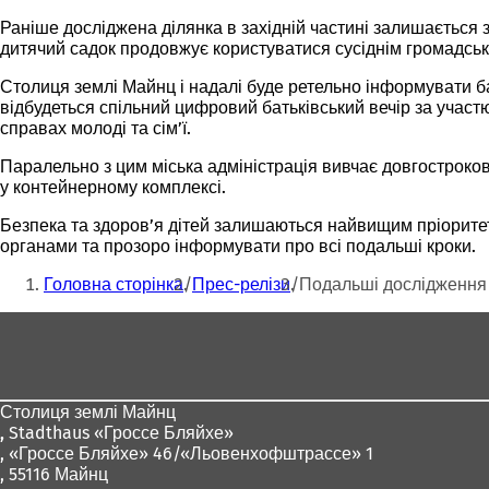
Раніше досліджена ділянка в західній частині залишається 
дитячий садок продовжує користуватися сусіднім громадськ
Столиця землі Майнц і надалі буде ретельно інформувати бат
відбудеться спільний цифровий батьківський вечір за участ
справах молоді та сім’ї.
Паралельно з цим міська адміністрація вивчає довгостроков
у контейнерному комплексі.
Безпека та здоров’я дітей залишаються найвищим пріоритет
органами та прозоро інформувати про всі подальші кроки.
Ти
Головна сторінка
Прес-релізи
Подальші дослідження 
тут:
Зона
для
ніг
Столиця землі Майнц
,
Stadthaus «Гроссе Бляйхе»
, «Гроссе Бляйхе» 46/«Льовенхофштрассе» 1
, 55116 Майнц