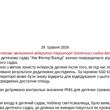
29. травня 2026
ткове звільнення відкритої території дитячого садка Am 
 дитячому садку "Ам Фінтер Вальд" значно покращилася: від
ого садка.
но з метою захисту інтересів дитини після того, як під час п
римано результати додаткових досліджень. За оцінкою SGD Sü
території може бути знову відкрита для відвідування з цьог
зпорядженні достатню площу.
ах дотримано контрольні значення PFAS для дитячих ігрових 
іля входу в дитячий садок, поблизу сміттєзвалища, було в
 дитячого садка, ця ділянка не використовується як ігрова