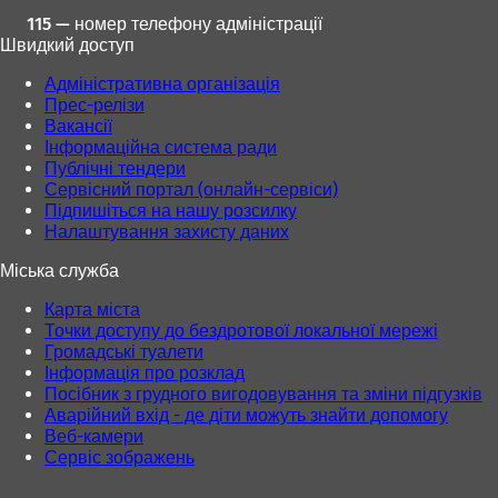
115 — номер телефону адміністрації
Швидкий доступ
Адміністративна організація
Прес-релізи
Вакансії
Інформаційна система ради
Публічні тендери
Сервісний портал (онлайн-сервіси)
Підпишіться на нашу розсилку
Налаштування захисту даних
Міська служба
Карта міста
Точки доступу до бездротової локальної мережі
Громадські туалети
Інформація про розклад
Посібник з грудного вигодовування та зміни підгузків
Аварійний вхід - де діти можуть знайти допомогу
Веб-камери
Сервіс зображень