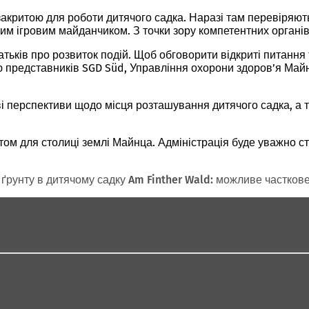
закритою для роботи дитячого садка. Наразі там перевіряють
им ігровим майданчиком. З точки зору компетентних органі
ьків про розвиток подій. Щоб обговорити відкриті питання т
ю представників SGD Süd, Управління охорони здоров’я Майнц
і перспективи щодо місця розташування дитячого садка, а т
ом для столиці землі Майнца. Адміністрація буде уважно ст
ґрунту в дитячому садку Am Finther Wald: можливе часткове