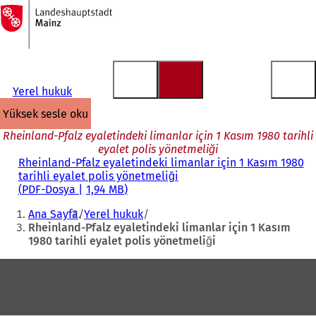
Ana
sayfaya
İçeriğe atla
Yerel hukuk
yüksek sesle oku
Rheinland-Pfalz eyaletindeki limanlar için 1 Kasım 1980 tarihli
eyalet polis yönetmeliği
Rheinland-Pfalz eyaletindeki limanlar için 1 Kasım 1980
tarihli eyalet polis yönetmeliği
PDF
-Dosya
1,94 MB
Buradasınız:
Ana Sayfa
Yerel hukuk
Rheinland-Pfalz eyaletindeki limanlar için 1 Kasım
1980 tarihli eyalet polis yönetmeliği
Ayak
bölgesi