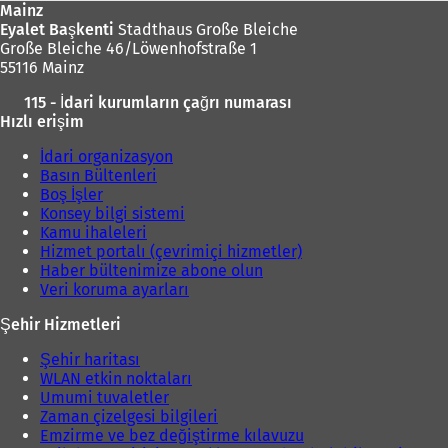
Mainz
Eyalet Başkenti
Stadthaus Große Bleiche
Große Bleiche 46/Löwenhofstraße 1
55116 Mainz
115 - İdari kurumların çağrı numarası
Hızlı erişim
İdari organizasyon
Basın Bültenleri
Boş İşler
Konsey bilgi sistemi
Kamu ihaleleri
Hizmet portalı (çevrimiçi hizmetler)
Haber bültenimize abone olun
Veri koruma ayarları
Şehir Hizmetleri
Şehir haritası
WLAN etkin noktaları
Umumi tuvaletler
Zaman çizelgesi bilgileri
Emzirme ve bez değiştirme kılavuzu