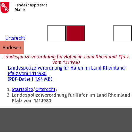
Zur
Startseite
Inhalt anspringen
Ortsrecht
vorlesen
Landespolizeiverordnung für Häfen im Land Rheinland-Pfalz
vom 1.11.1980
Landespolizeiverordnung für Häfen im Land Rheinland-
Pfalz vom 1.11.1980
PDF
-Datei
1,94 MB
Sie
Startseite
Ortsrecht
befinden
Landespolizeiverordnung für Häfen im Land Rheinland-
Pfalz vom 1.11.1980
sich
hier:
Fußbereich