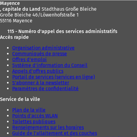
Mayence
, capitale du Land
Stadthaus Große Bleiche
Große Bleiche 46/Löwenhofstraße 1
55116 Mayence
115 - Numéro d'appel des services administratifs
Accès rapide
Organisation administrative
Communiqués de presse
Offres d'emploi
Système d'information du Conseil
Appels d'offres publics
Portail de services (services en ligne)
S'abonner à la newsletter
Paramètres de confidentialité
Service de la ville
Plan de la ville
Points d'accès WLAN
Toilettes publiques
Renseignements sur les horaires
Guide de l'allaitement et des couches