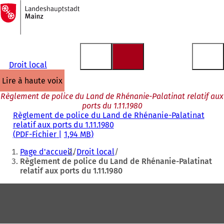
Vers
la
Accéder au contenu
page
d'accueil
Droit local
lire à haute voix
Règlement de police du Land de Rhénanie-Palatinat relatif aux
ports du 1.11.1980
Règlement de police du Land de Rhénanie-Palatinat
relatif aux ports du 1.11.1980
PDF
-Fichier
1,94 MB
Vous
Page d'accueil
Droit local
êtes
Règlement de police du Land de Rhénanie-Palatinat
relatif aux ports du 1.11.1980
ici
:
Pied
de
page