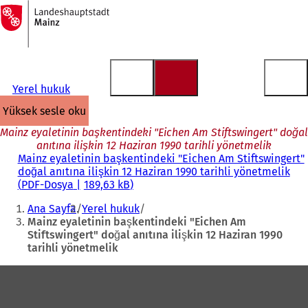
Ana
sayfaya
İçeriğe atla
Yerel hukuk
yüksek sesle oku
Mainz eyaletinin başkentindeki "Eichen Am Stiftswingert" doğal
anıtına ilişkin 12 Haziran 1990 tarihli yönetmelik
Mainz eyaletinin başkentindeki "Eichen Am Stiftswingert"
doğal anıtına ilişkin 12 Haziran 1990 tarihli yönetmelik
PDF
-Dosya
189,63 kB
Buradasınız:
Ana Sayfa
Yerel hukuk
Mainz eyaletinin başkentindeki "Eichen Am
Stiftswingert" doğal anıtına ilişkin 12 Haziran 1990
tarihli yönetmelik
Ayak
bölgesi