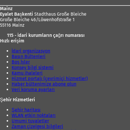
Mainz
Eyalet Başkenti
Stadthaus Große Bleiche
Große Bleiche 46/Löwenhofstraße 1
55116 Mainz
115 - İdari kurumların çağrı numarası
Hızlı erişim
İdari organizasyon
Basın Bültenleri
Boş İşler
Konsey bilgi sistemi
Kamu ihaleleri
Hizmet portalı (çevrimiçi hizmetler)
Haber bültenimize abone olun
Veri koruma ayarları
Şehir Hizmetleri
Şehir haritası
WLAN etkin noktaları
Umumi tuvaletler
Zaman çizelgesi bilgileri