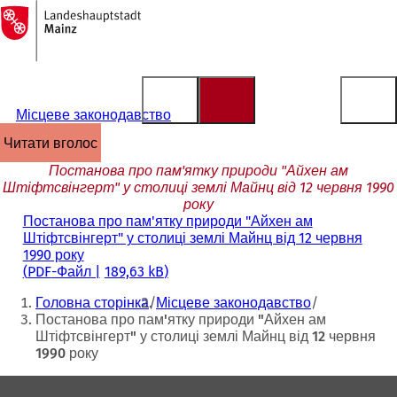
На
головну
Перейти до змісту
сторінку
Місцеве законодавство
читати вголос
Постанова про пам'ятку природи "Айхен ам
Штіфтсвінгерт" у столиці землі Майнц від 12 червня 1990
року
Постанова про пам'ятку природи "Айхен ам
Штіфтсвінгерт" у столиці землі Майнц від 12 червня
1990 року
PDF
-Файл
189,63 kB
Ти
Головна сторінка
Місцеве законодавство
тут:
Постанова про пам'ятку природи "Айхен ам
Штіфтсвінгерт" у столиці землі Майнц від 12 червня
1990 року
Зона