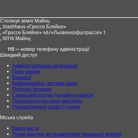
для
ніг
Столиця землі Майнц
,
Stadthaus «Гроссе Бляйхе»
, «Гроссе Бляйхе» 46/«Льовенхофштрассе» 1
, 55116 Майнц
115 — номер телефону адміністрації
Швидкий доступ
Адміністративна організація
Прес-релізи
Вакансії
Інформаційна система ради
Публічні тендери
Сервісний портал (онлайн-сервіси)
Підпишіться на нашу розсилку
Налаштування захисту даних
Міська служба
Карта міста
Точки доступу до бездротової локальної мережі