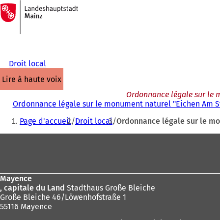
Vers
la
Accéder au contenu
page
d'accueil
Droit local
lire à haute voix
Ordonnance légale sur le m
Ordonnance légale sur le monument naturel "Eichen Am Sti
Vous
Page d'accueil
Droit local
Ordonnance légale sur le mo
êtes
Pied
ici
de
:
page
Mayence
, capitale du Land
Stadthaus Große Bleiche
Große Bleiche 46/Löwenhofstraße 1
55116 Mayence