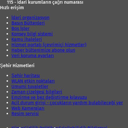
115 - İdari kurumların çağrı numarası
Hızlı erişim
İdari organizasyon
Basın Bültenleri
Boş İşler
Konsey bilgi sistemi
Kamu ihaleleri
Hizmet portalı (çevrimiçi hizmetler)
Haber bültenimize abone olun
Veri koruma ayarları
Şehir Hizmetleri
Şehir haritası
WLAN etkin noktaları
Umumi tuvaletler
Zaman çizelgesi bilgileri
Emzirme ve bez değiştirme kılavuzu
Acil durum girişi - çocukların yardım bulabileceği yer
Web Kameraları
Resim servisi