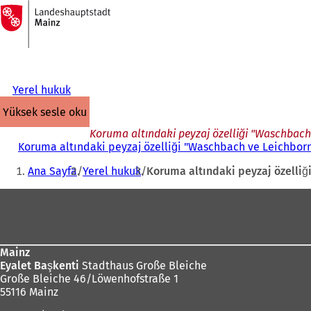
Ana
sayfaya
İçeriğe atla
Yerel hukuk
yüksek sesle oku
Koruma altındaki peyzaj özelliği "Waschbach 
Koruma altındaki peyzaj özelliği "Waschbach ve Leichbornb
Buradasınız:
Ana Sayfa
Yerel hukuk
Koruma altındaki peyzaj özelliğ
Ayak
bölgesi
Mainz
Eyalet Başkenti
Stadthaus Große Bleiche
Große Bleiche 46/Löwenhofstraße 1
55116 Mainz