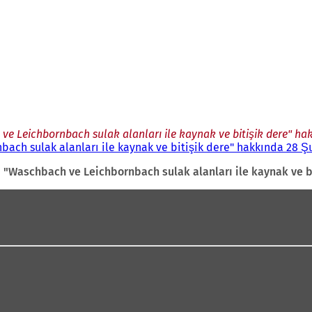
ve Leichbornbach sulak alanları ile kaynak ve bitişik dere" ha
ach sulak alanları ile kaynak ve bitişik dere" hakkında 28 Şu
i "Waschbach ve Leichbornbach sulak alanları ile kaynak ve b