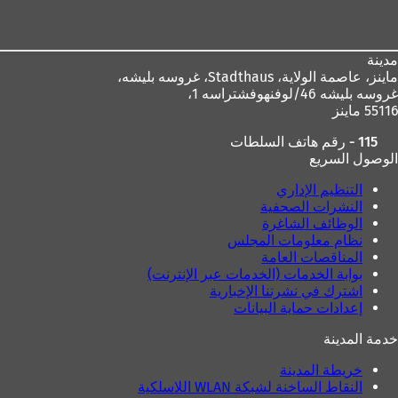
القدم
مدينة
ماينز، عاصمة الولاية،
Stadthaus، غروسه بليشه،
غروسه بليشه 46/لوفنهوفشتراسه 1،
55116 ماينز
115 - رقم هاتف السلطات
الوصول السريع
التنظيم الإداري
النشرات الصحفية
الوظائف الشاغرة
نظام معلومات المجلس
المناقصات العامة
بوابة الخدمات (الخدمات عبر الإنترنت)
اشترك في نشرتنا الإخبارية
إعدادات حماية البيانات
خدمة المدينة
خريطة المدينة
النقاط الساخنة لشبكة WLAN اللاسلكية