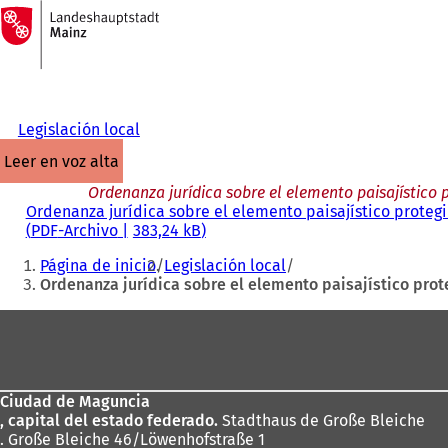
A
la
Saltar al contenido
página
de
inicio
Legislación local
leer en voz alta
Ordenanza jurídica sobre el elemento paisajístic
Ordenanza jurídica sobre el elemento paisajístico prote
PDF
-Archivo
383,24 kB
Estás
Página de inicio
Legislación local
aquí:
Ordenanza jurídica sobre el elemento paisajístico pr
Zona
de
los
Ciudad de Maguncia
pies
, capital del estado federado.
Stadthaus de Große Bleiche
. Große Bleiche 46/Löwenhofstraße 1