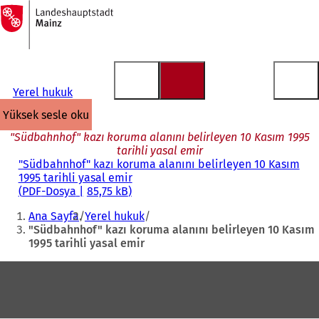
Ana
sayfaya
İçeriğe atla
Yerel hukuk
yüksek sesle oku
"Südbahnhof" kazı koruma alanını belirleyen 10 Kasım 1995
tarihli yasal emir
"Südbahnhof" kazı koruma alanını belirleyen 10 Kasım
1995 tarihli yasal emir
PDF
-Dosya
85,75 kB
Buradasınız:
Ana Sayfa
Yerel hukuk
"Südbahnhof" kazı koruma alanını belirleyen 10 Kasım
1995 tarihli yasal emir
Ayak
bölgesi