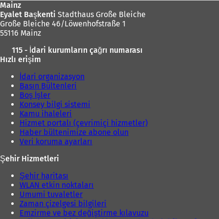
Mainz
Eyalet Başkenti
Stadthaus Große Bleiche
Große Bleiche 46/Löwenhofstraße 1
55116 Mainz
115 - İdari kurumların çağrı numarası
Hızlı erişim
İdari organizasyon
Basın Bültenleri
Boş İşler
Konsey bilgi sistemi
Kamu ihaleleri
Hizmet portalı (çevrimiçi hizmetler)
Haber bültenimize abone olun
Veri koruma ayarları
Şehir Hizmetleri
Şehir haritası
WLAN etkin noktaları
Umumi tuvaletler
Zaman çizelgesi bilgileri
Emzirme ve bez değiştirme kılavuzu