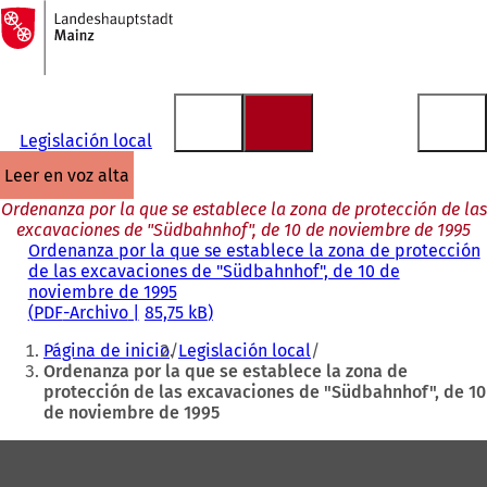
A
la
Saltar al contenido
página
de
inicio
Legislación local
leer en voz alta
Ordenanza por la que se establece la zona de protección de las
excavaciones de "Südbahnhof", de 10 de noviembre de 1995
Ordenanza por la que se establece la zona de protección
de las excavaciones de "Südbahnhof", de 10 de
noviembre de 1995
PDF
-Archivo
85,75 kB
Estás
Página de inicio
Legislación local
aquí:
Ordenanza por la que se establece la zona de
protección de las excavaciones de "Südbahnhof", de 10
de noviembre de 1995
Zona
de