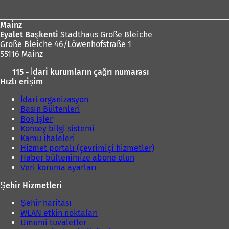
Mainz
Eyalet Başkenti
Stadthaus Große Bleiche
Große Bleiche 46/Löwenhofstraße 1
55116 Mainz
115 - İdari kurumların çağrı numarası
Hızlı erişim
İdari organizasyon
Basın Bültenleri
Boş İşler
Konsey bilgi sistemi
Kamu ihaleleri
Hizmet portalı (çevrimiçi hizmetler)
Haber bültenimize abone olun
Veri koruma ayarları
Şehir Hizmetleri
Şehir haritası
WLAN etkin noktaları
Umumi tuvaletler