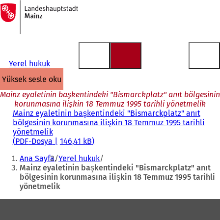
Ana
sayfaya
İçeriğe atla
Yerel hukuk
yüksek sesle oku
Mainz eyaletinin başkentindeki "Bismarckplatz" anıt bölgesinin
korunmasına ilişkin 18 Temmuz 1995 tarihli yönetmelik
Mainz eyaletinin başkentindeki "Bismarckplatz" anıt
bölgesinin korunmasına ilişkin 18 Temmuz 1995 tarihli
yönetmelik
PDF
-Dosya
146,41 kB
Buradasınız:
Ana Sayfa
Yerel hukuk
Mainz eyaletinin başkentindeki "Bismarckplatz" anıt
bölgesinin korunmasına ilişkin 18 Temmuz 1995 tarihli
yönetmelik
Ayak
bölgesi