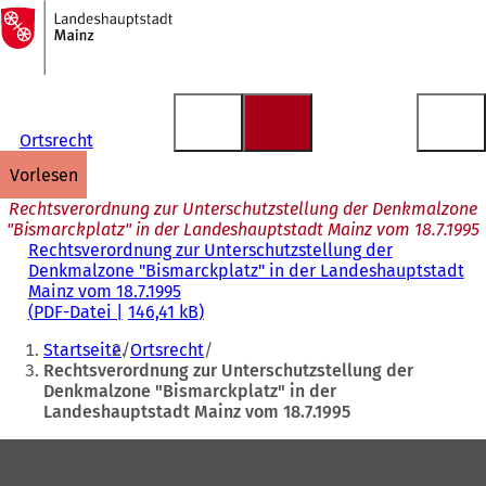
Zur
Startseite
Inhalt anspringen
Ortsrecht
vorlesen
Rechtsverordnung zur Unterschutzstellung der Denkmalzone
"Bismarckplatz" in der Landeshauptstadt Mainz vom 18.7.1995
Rechtsverordnung zur Unterschutzstellung der
Denkmalzone "Bismarckplatz" in der Landeshauptstadt
Mainz vom 18.7.1995
PDF
-Datei
146,41 kB
Sie
Startseite
Ortsrecht
befinden
Rechtsverordnung zur Unterschutzstellung der
Denkmalzone "Bismarckplatz" in der
sich
Landeshauptstadt Mainz vom 18.7.1995
hier:
Fußbereich