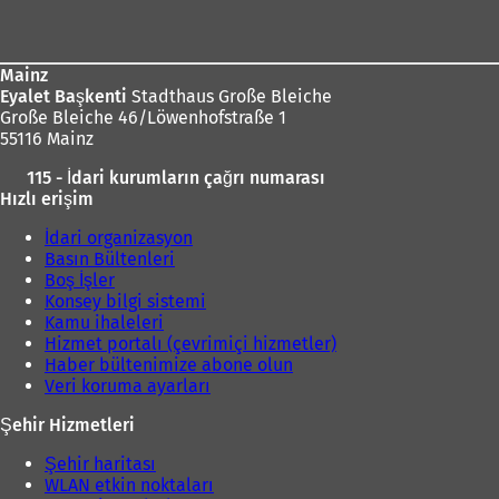
bölgesi
Mainz
Eyalet Başkenti
Stadthaus Große Bleiche
Große Bleiche 46/Löwenhofstraße 1
55116 Mainz
115 - İdari kurumların çağrı numarası
Hızlı erişim
İdari organizasyon
Basın Bültenleri
Boş İşler
Konsey bilgi sistemi
Kamu ihaleleri
Hizmet portalı (çevrimiçi hizmetler)
Haber bültenimize abone olun
Veri koruma ayarları
Şehir Hizmetleri
Şehir haritası
WLAN etkin noktaları