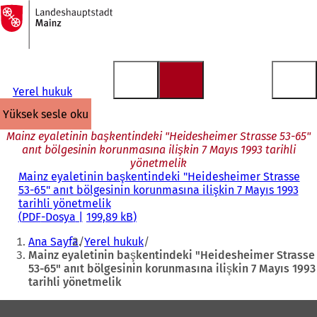
Ana
sayfaya
İçeriğe atla
Yerel hukuk
yüksek sesle oku
Mainz eyaletinin başkentindeki "Heidesheimer Strasse 53-65"
anıt bölgesinin korunmasına ilişkin 7 Mayıs 1993 tarihli
yönetmelik
Mainz eyaletinin başkentindeki "Heidesheimer Strasse
53-65" anıt bölgesinin korunmasına ilişkin 7 Mayıs 1993
tarihli yönetmelik
PDF
-Dosya
199,89 kB
Buradasınız:
Ana Sayfa
Yerel hukuk
Mainz eyaletinin başkentindeki "Heidesheimer Strasse
53-65" anıt bölgesinin korunmasına ilişkin 7 Mayıs 1993
tarihli yönetmelik
Ayak