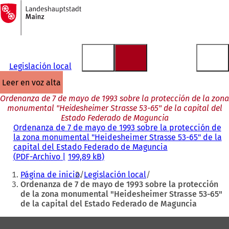
A
la
Saltar al contenido
página
de
inicio
Legislación local
leer en voz alta
Ordenanza de 7 de mayo de 1993 sobre la protección de la zona
monumental "Heidesheimer Strasse 53-65" de la capital del
Estado Federado de Maguncia
Ordenanza de 7 de mayo de 1993 sobre la protección de
la zona monumental "Heidesheimer Strasse 53-65" de la
capital del Estado Federado de Maguncia
PDF
-Archivo
199,89 kB
Estás
Página de inicio
Legislación local
aquí:
Ordenanza de 7 de mayo de 1993 sobre la protección
de la zona monumental "Heidesheimer Strasse 53-65"
de la capital del Estado Federado de Maguncia
Zona