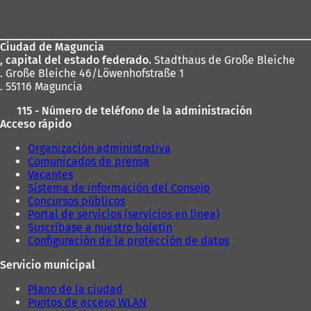
de
los
Ciudad de Maguncia
pies
, capital del estado federado.
Stadthaus de Große Bleiche
. Große Bleiche 46/Löwenhofstraße 1
. 55116 Maguncia
115 - Número de teléfono de la administración
Acceso rápido
Organización administrativa
Comunicados de prensa
Vacantes
Sistema de información del Consejo
Concursos públicos
Portal de servicios (servicios en línea)
Suscríbase a nuestro boletín
Configuración de la protección de datos
Servicio municipal
Plano de la ciudad
Puntos de acceso WLAN