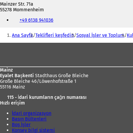
Mainzer Str. 71a
55278 Mommenheim
Telefon,
+49 6138 941036
faks
ve
Buradasınız:
e-
Ana Sayfa
Teklifleri keşfedin
Sosyal İşler ve Toplum
Ku
posta
adresi
Ayak
bölgesi
Mainz
Eyalet Başkenti
Stadthaus Große Bleiche
Große Bleiche 46/Löwenhofstraße 1
55116 Mainz
115 - İdari kurumların çağrı numarası
Hızlı erişim
İdari organizasyon
Basın Bültenleri
Boş İşler
Konsey bilgi sistemi