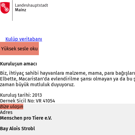
Ana
sayfaya
İçeriğe atla
Kulüp veritabanı
yüksek sesle oku
Kuruluşun amacı
Biz, ihtiyaç sahibi hayvanlara malzeme, mama, para bağışları
Elbette, Macaristan’da evlendirilme şansı olmayan ya da bu 
zaman büyük mutluluk duyuyoruz.
Kuruluş tarihi: 2013
Dernek Sicil No: VR 41054
Bize ulaşın
Adres
Menschen pro Tiere e.V.
Bay Alois Strobl