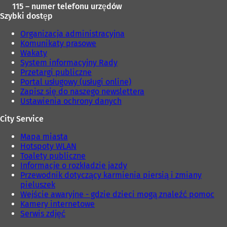
115 – numer telefonu urzędów
k
Szybki dostęp
a
r
Organizacja administracyjna
c
Komunikaty prasowe
i
Wakaty
e
System informacyjny Rady
)
Przetargi publiczne
Portal usługowy (usługi online)
Zapisz się do naszego newslettera
Ustawienia ochrony danych
City Service
Mapa miasta
Hotspoty WLAN
Toalety publiczne
Informacje o rozkładzie jazdy
Przewodnik dotyczący karmienia piersią i zmiany
pieluszek
Wejście awaryjne - gdzie dzieci mogą znaleźć pomoc
Kamery internetowe
Serwis zdjęć