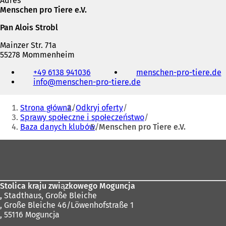
Adres
Menschen pro Tiere e.V.
Pan Alois Strobl
Mainzer Str. 71a
55278 Mommenheim
Telefon,
+49 6138 941036
menschen-pro-tiere.de
(
faks
info
menschen-pro-tiere
de
i
t
adres
Jesteś
e-
Strona główna
Odkryj oferty
i
mail
tutaj:
Sprawy społeczne i społeczeństwo
e
Baza danych klubów
Menschen pro Tiere e.V.
r
a
Obszar
s
stóp
i
ę
Stolica kraju związkowego Moguncja
n
,
Stadthaus, Große Bleiche
o
, Große Bleiche 46/Löwenhofstraße 1
, 55116 Moguncja
e
j