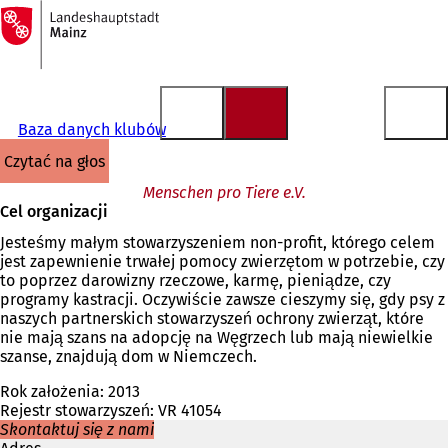
Do
strony
Przejdź do treści
głównej
Baza danych klubów
czytać na głos
Menschen pro Tiere e.V.
Cel organizacji
Jesteśmy małym stowarzyszeniem non-profit, którego celem
jest zapewnienie trwałej pomocy zwierzętom w potrzebie, czy
to poprzez darowizny rzeczowe, karmę, pieniądze, czy
programy kastracji. Oczywiście zawsze cieszymy się, gdy psy z
naszych partnerskich stowarzyszeń ochrony zwierząt, które
nie mają szans na adopcję na Węgrzech lub mają niewielkie
szanse, znajdują dom w Niemczech.
Rok założenia: 2013
Rejestr stowarzyszeń: VR 41054
Skontaktuj się z nami