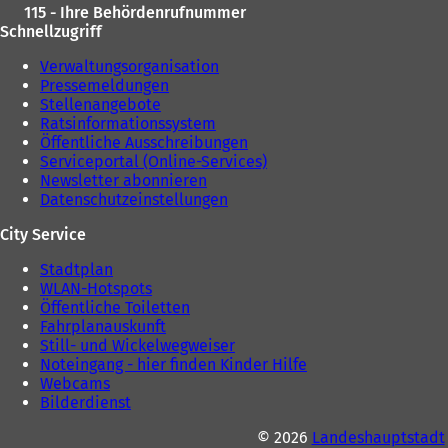
115 - Ihre Behördenrufnummer
e
Schnellzugriff
n
T
Verwaltungsorganisation
a
Pressemeldungen
Stellenangebote
)
Ratsinformationssystem
Öffentliche Ausschreibungen
Serviceportal (Online-Services)
Newsletter abonnieren
Datenschutzeinstellungen
City Service
Stadtplan
WLAN-Hotspots
Öffentliche Toiletten
Fahrplanauskunft
Still- und Wickelwegweiser
Noteingang - hier finden Kinder Hilfe
Webcams
Bilderdienst
© 2026
Landeshauptstadt