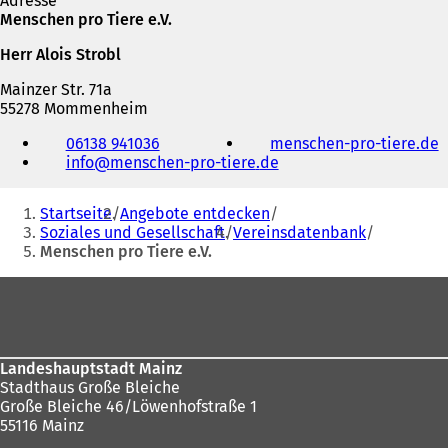
Adresse
Menschen pro Tiere e.V.
Herr Alois Strobl
Mainzer Str. 71a
55278 Mommenheim
Telefon,
06138 941036
menschen-pro-tiere.de
(
Fax
info
menschen-pro-tiere
de
und
f
E-
Sie
f
Mail-
Startseite
Angebote entdecken
n
Adresse
befinden
Soziales und Gesellschaft
Vereinsdatenbank
e
Menschen pro Tiere e.V.
sich
t
i
hier:
Fußbereich
n
e
i
n
Landeshauptstadt Mainz
e
Stadthaus Große Bleiche
Große Bleiche 46/Löwenhofstraße 1
n
55116 Mainz
e
u