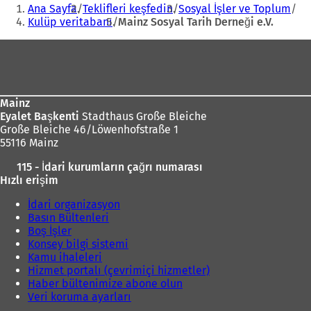
Buradasınız:
posta
i
Ana Sayfa
Teklifleri keşfedin
Sosyal İşler ve Toplum
e
adresi
b
Kulüp veritabanı
Mainz Sosyal Tarih Derneği e.V.
n
i
i
r
Ayak
b
s
i
bölgesi
e
r
k
s
m
e
Mainz
e
k
Eyalet Başkenti
Stadthaus Große Bleiche
d
m
Große Bleiche 46/Löwenhofstraße 1
e
e
55116 Mainz
a
d
ç
115 - İdari kurumların çağrı numarası
e
ı
Hızlı erişim
a
l
ç
ı
İdari organizasyon
ı
r
Basın Bültenleri
l
)
Boş İşler
ı
Konsey bilgi sistemi
r
Kamu ihaleleri
)
Hizmet portalı (çevrimiçi hizmetler)
Haber bültenimize abone olun
Veri koruma ayarları