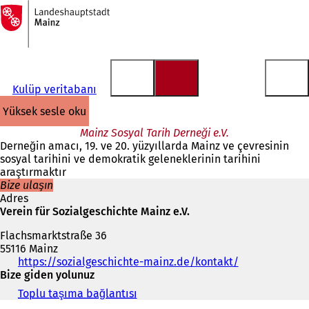
Ana
sayfaya
İçeriğe atla
Kulüp veritabanı
yüksek sesle oku
Mainz Sosyal Tarih Derneği e.V.
Derneğin amacı, 19. ve 20. yüzyıllarda Mainz ve çevresinin
sosyal tarihini ve demokratik geleneklerinin tarihini
araştırmaktır
Bize ulaşın
Adres
Verein für Sozialgeschichte Mainz e.V.
Flachsmarktstraße 36
55116 Mainz
Telefon,
https://sozialgeschichte-mainz.de/kontakt/
(
faks
Bize giden yolunuz
Y
ve
e
Toplu taşıma bağlantısı
(
e-
n
Y