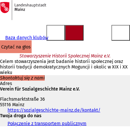
Do
strony
Przejdź do treści
głównej
Baza danych klubów
czytać na głos
Stowarzyszenie Historii Społecznej Mainz e.V.
Celem stowarzyszenia jest badanie historii społecznej oraz
historii tradycji demokratycznych Moguncji i okolic w XIX i XX
wieku
Skontaktuj się z nami
Adres
Verein für Sozialgeschichte Mainz e.V.
Flachsmarktstraße 36
55116 Mainz
Telefon,
https://sozialgeschichte-mainz.de/kontakt/
(
faks
Twoja droga do nas
O
i
t
Połączenie z transportem publicznym
(
adres
w
O