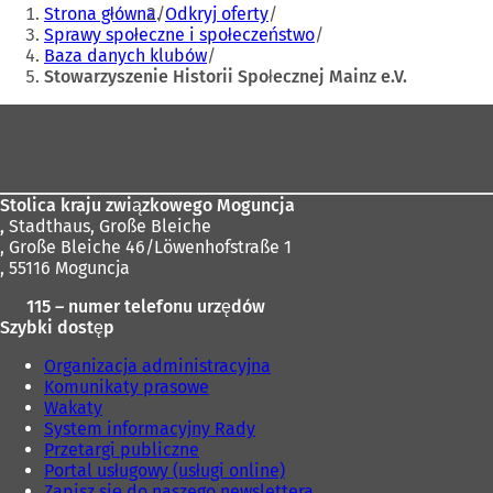
Jesteś
e-
i
Strona główna
Odkryj oferty
t
tutaj:
mail
e
Sprawy społeczne i społeczeństwo
w
r
Baza danych klubów
i
a
Stowarzyszenie Historii Społecznej Mainz e.V.
e
s
r
i
Obszar
a
ę
s
stóp
w
i
n
ę
o
w
Stolica kraju związkowego Moguncja
w
n
,
Stadthaus, Große Bleiche
e
o
, Große Bleiche 46/Löwenhofstraße 1
j
w
, 55116 Moguncja
k
e
a
115 – numer telefonu urzędów
j
r
Szybki dostęp
k
c
a
i
Organizacja administracyjna
r
e
Komunikaty prasowe
c
)
Wakaty
i
System informacyjny Rady
e
Przetargi publiczne
)
Portal usługowy (usługi online)
Zapisz się do naszego newslettera