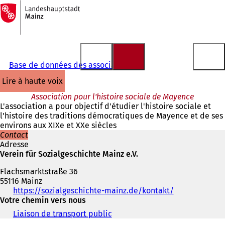
Vers
la
Accéder au contenu
page
d'accueil
Base de données des associations
lire à haute voix
Association pour l'histoire sociale de Mayence
L'association a pour objectif d'étudier l'histoire sociale et
l'histoire des traditions démocratiques de Mayence et de ses
environs aux XIXe et XXe siècles
Contact
Adresse
Verein für Sozialgeschichte Mainz e.V.
Flachsmarktstraße 36
55116 Mainz
Téléphone,
https://sozialgeschichte-mainz.de/kontakt/
(
fax
Votre chemin vers nous
S
et
'
Liaison de transport public
(
adresse
o
S