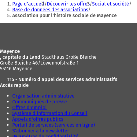
Vous
électronique
u
Page d'accueil
Découvrir les offres
Social et société
'
êtes
v
Base de données des associations
o
r
Association pour l'histoire sociale de Mayence
ici
u
e
v
:
d
Pied
r
a
e
de
n
d
s
page
a
u
n
Mayence
n
s
, capitale du Land
Stadthaus Große Bleiche
n
u
Große Bleiche 46/Löwenhofstraße 1
o
n
55116 Mayence
u
n
v
115 - Numéro d'appel des services administratifs
o
e
Accès rapide
u
l
v
o
Organisation administrative
e
n
Communiqués de presse
l
g
Offres d'emploi
o
l
Système d'information du Conseil
n
e
Appels d'offres publics
g
t
Portail de services (services en ligne)
l
)
S'abonner à la newsletter
e
Paramètres de confidentialité