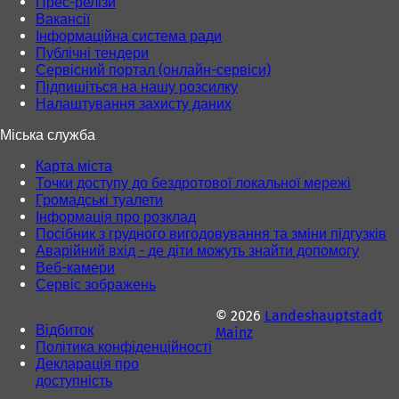
Прес-релізи
й
Вакансії
в
Інформаційна система ради
к
Публічні тендери
л
Сервісний портал (онлайн-сервіси)
а
Підпишіться на нашу розсилку
д
Налаштування захисту даних
ц
і
Міська служба
)
Карта міста
Точки доступу до бездротової локальної мережі
Громадські туалети
Інформація про розклад
Посібник з грудного вигодовування та зміни підгузків
Аварійний вхід - де діти можуть знайти допомогу
Веб-камери
Сервіс зображень
© 2026
Landeshauptstadt
Відбиток
Mainz
Політика конфіденційності
Декларація про
доступність