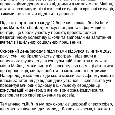
пропозиціями допомоги та підтримки в межах міста Майнц,
а також розглянути різні життєві ситуації та кризові ситуації,
з якими стикаються підлітки та дорослі.
Під час стартового заходу 12 березня в школі Realschule
plus Mainz-Lerchenberg консультаційні та інформаційні
центри, що брали участь у проекті, представилися
педагогічному колективу школи та відповіли на запитання
вчителів і шкільних соціальних працівників.
Основний день заходу з підлітками відбувся 15 квітня 2026
року. Учні, які брали участь у програмі, відвідали в
невеликих групах по два консультаційні центри в межах
міста Майнц і мали змогу безпосередньо на місці дізнатися
про пропозиції, методи роботи та можливості підтримки.
Напередодні молоді люди мали можливість сформулювати
власні запитання до відповідних установ. Після візитів учні
презентували один одному в шкільному середовищі
консультаційні центри, з якими вони ознайомилися, та
розповіли про свої враження та досвід.
Тематично «Läuft in Mainz» охоплює широкий спектр сфер,
що мають значення для молоді. До них, зокрема, належать: