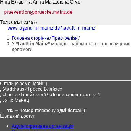
Ніна Еккарт та Анна Магдалена Сімс
praevention
bruecke.mainz
de
Тел.: 06131 234577
www.jugend-in-mainz.de/laeuft-in-mainz
(
Ти
В
Головна сторінка
Прес-релізи
і
тут:
У "Läuft in Mainz" молодь знайомиться з пропозиціями
д
допомоги
к
р
Зона
и
в
для
а
ніг
є
т
Столиця землі Майнц
ь
,
Stadthaus «Гроссе Бляйхе»
с
, «Гроссе Бляйхе» 46/«Льовенхофштрассе» 1
я
, 55116 Майнц
в
115 — номер телефону адміністрації
н
Швидкий доступ
о
в
Адміністративна організація
і