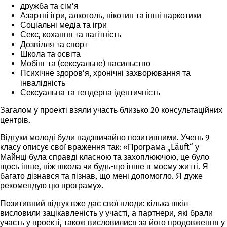
дружба та сім’я
Азартні ігри, алкоголь, нікотин та інші наркотики
Соціальні медіа та ігри
Секс, кохання та вагітність
Дозвілля та спорт
Школа та освіта
Мобінг та (сексуальне) насильство
Психічне здоров’я, хронічні захворювання та
інвалідність
Сексуальна та гендерна ідентичність
Загалом у проекті взяли участь близько 20 консультаційних
центрів.
Відгуки молоді були надзвичайно позитивними. Учень 9
класу описує свої враження так: «Програма „Läuft“ у
Майнці була справді класною та захоплюючою, це було
щось інше, ніж школа чи будь-що інше в моєму житті. Я
багато дізнався та пізнав, що мені допомогло. Я дуже
рекомендую цю програму».
Позитивний відгук вже дає свої плоди: кілька шкіл
висловили зацікавленість у участі, а партнери, які брали
участь у проекті, також висловилися за його продовження у