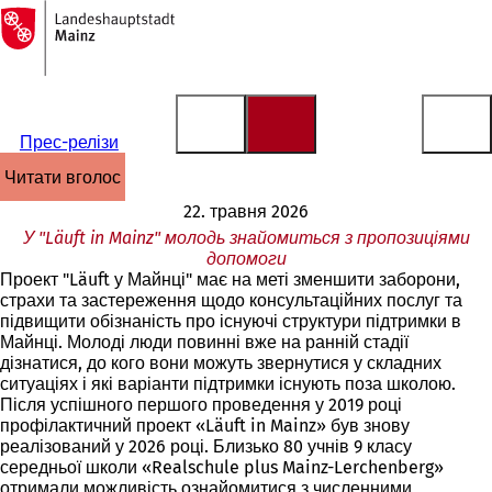
На
головну
Перейти до змісту
сторінку
Прес-релізи
читати вголос
22. травня 2026
У "Läuft in Mainz" молодь знайомиться з пропозиціями
допомоги
Проект "Läuft у Майнці" має на меті зменшити заборони,
страхи та застереження щодо консультаційних послуг та
підвищити обізнаність про існуючі структури підтримки в
Майнці. Молоді люди повинні вже на ранній стадії
дізнатися, до кого вони можуть звернутися у складних
ситуаціях і які варіанти підтримки існують поза школою.
Після успішного першого проведення у 2019 році
профілактичний проект «Läuft in Mainz» був знову
реалізований у 2026 році. Близько 80 учнів 9 класу
середньої школи «Realschule plus Mainz-Lerchenberg»
отримали можливість ознайомитися з численними