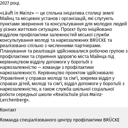
2027 році.
«Läuft in Mainz» — це спільна ініціатива столиці землі
Майнц та місцевих установ і організацій, які слугують
пунктами звернення та консультування для молодих людей
у різних життєвих ситуаціях. Проєкт було ініційовано
відділом профілактики залежностей міської служби
консультування молоді та наркозалежних BRÜCKE та
реалізовано спільно з численними партнерами.
Планування та реалізація здійснювалися робочою групою з
профілактики та сприяння здоров’ю міста Майнца під
керівництвом відділу допомоги у боротьбі з
наркозалежністю — команди з профілактики
наркозалежності. Керівництво проектом здійснювало
Управління у справах молоді та сім’ї, зокрема відділ у
справах дітей, молоді та сім’ї, відділ допомоги у боротьбі з
наркозалежністю, а також служба шкільної соціальної
роботи середньої школи «Realschule plus Mainz-
Lerchenberg».
Контакт
Команда спеціалізованого центру профілактики BRÜCKE