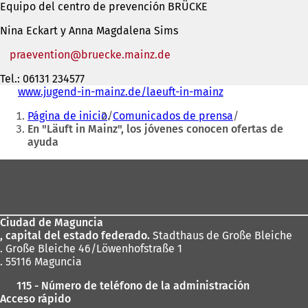
Equipo del centro de prevención BRÜCKE
Nina Eckart y Anna Magdalena Sims
praevention
bruecke.mainz
de
Tel.: 06131 234577
www.jugend-in-mainz.de/laeuft-in-mainz
(
Estás
S
Página de inicio
Comunicados de prensa
e
aquí:
En "Läuft in Mainz", los jóvenes conocen ofertas de
a
ayuda
b
r
Zona
e
e
de
n
los
u
n
Ciudad de Maguncia
pies
a
, capital del estado federado.
Stadthaus de Große Bleiche
n
. Große Bleiche 46/Löwenhofstraße 1
u
. 55116 Maguncia
e
115 - Número de teléfono de la administración
v
Acceso rápido
a