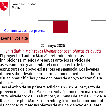
A
la
Saltar al contenido
página
de
inicio
Comunicados de prensa
leer en voz alta
22. mayo 2026
En "Läuft in Mainz", los jóvenes conocen ofertas de ayuda
El proyecto "Läuft in Mainz" pretende reducir las
inhibiciones, miedos y reservas ante los servicios de
asesoramiento y aumentar el conocimiento de las
estructuras de apoyo existentes en Maguncia. Los jóvenes
deben saber desde el principio a quién pueden acudir en
situaciones difíciles y qué opciones de apoyo existen fuera
de la escuela.
Tras el éxito de su primera edición en 2019, el proyecto de
prevención «Läuft in Mainz» se volvió a poner en marcha en
2026. Alrededor de 80 alumnos y alumnas de 3.º de ESO de la
Realschule plus Mainz-Lerchenberg tuvieron la oportunidad
de conocer numerosas ofertas de ayuda y apoyo en el área