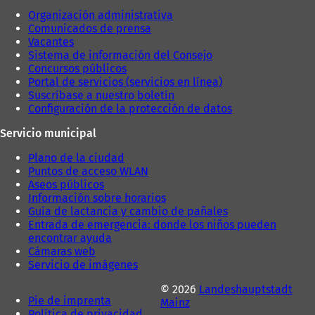
p
Organización administrativa
e
Comunicados de prensa
s
Vacantes
t
Sistema de información del Consejo
a
Concursos públicos
ñ
Portal de servicios (servicios en línea)
a
Suscríbase a nuestro boletín
)
Configuración de la protección de datos
Servicio municipal
Plano de la ciudad
Puntos de acceso WLAN
Aseos públicos
Información sobre horarios
Guía de lactancia y cambio de pañales
Entrada de emergencia: donde los niños pueden
encontrar ayuda
Cámaras web
Servicio de imágenes
© 2026
Landeshauptstadt
Pie de imprenta
Mainz
Política de privacidad