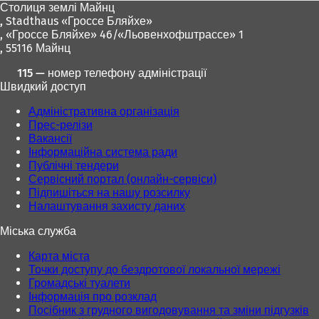
Столиця землі Майнц
,
Stadthaus «Гроссе Бляйхе»
, «Гроссе Бляйхе» 46/«Льовенхофштрассе» 1
, 55116 Майнц
115 — номер телефону адміністрації
Швидкий доступ
Адміністративна організація
Прес-релізи
Вакансії
Інформаційна система ради
Публічні тендери
Сервісний портал (онлайн-сервіси)
Підпишіться на нашу розсилку
Налаштування захисту даних
Міська служба
Карта міста
Точки доступу до бездротової локальної мережі
Громадські туалети
Інформація про розклад
Посібник з грудного вигодовування та зміни підгузків