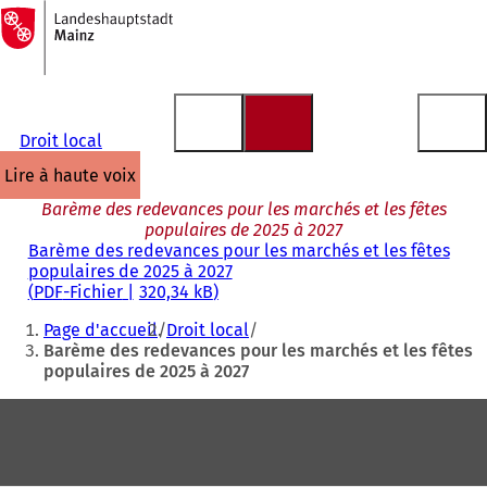
Vers
la
Accéder au contenu
page
d'accueil
Droit local
lire à haute voix
Barème des redevances pour les marchés et les fêtes
populaires de 2025 à 2027
Barème des redevances pour les marchés et les fêtes
populaires de 2025 à 2027
PDF
-Fichier
320,34 kB
Vous
Page d'accueil
Droit local
êtes
Barème des redevances pour les marchés et les fêtes
populaires de 2025 à 2027
ici
:
Pied
de
page