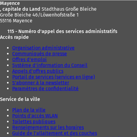
Mayence
, capitale du Land
Stadthaus Große Bleiche
Große Bleiche 46/Löwenhofstraße 1
55116 Mayence
115 - Numéro d'appel des services administratifs
Accès rapide
Organisation administrative
Communiqués de presse
Offres d'emploi
Système d'information du Conseil
Appels d'offres publics
Portail de services (services en ligne)
S'abonner à la newsletter
Paramètres de confidentialité
Service de la ville
Plan de la ville
Points d'accès WLAN
Toilettes publiques
Renseignements sur les horaires
Guide de l'allaitement et des couches