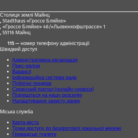
ніг
Столиця землі Майнц
,
Stadthaus «Гроссе Бляйхе»
, «Гроссе Бляйхе» 46/«Льовенхофштрассе» 1
, 55116 Майнц
115 — номер телефону адміністрації
Швидкий доступ
Адміністративна організація
Прес-релізи
Вакансії
Інформаційна система ради
Публічні тендери
Сервісний портал (онлайн-сервіси)
Підпишіться на нашу розсилку
Налаштування захисту даних
Міська служба
Карта міста
Точки доступу до бездротової локальної мережі
Громадські туалети