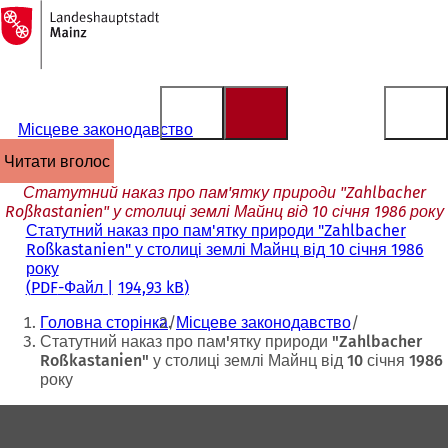
На
головну
Перейти до змісту
сторінку
Місцеве законодавство
читати вголос
Статутний наказ про пам'ятку природи "Zahlbacher
Roßkastanien" у столиці землі Майнц від 10 січня 1986 року
Статутний наказ про пам'ятку природи "Zahlbacher
Roßkastanien" у столиці землі Майнц від 10 січня 1986
року
PDF
-Файл
194,93 kB
Ти
Головна сторінка
Місцеве законодавство
тут:
Статутний наказ про пам'ятку природи "Zahlbacher
Roßkastanien" у столиці землі Майнц від 10 січня 1986
року
Зона
для