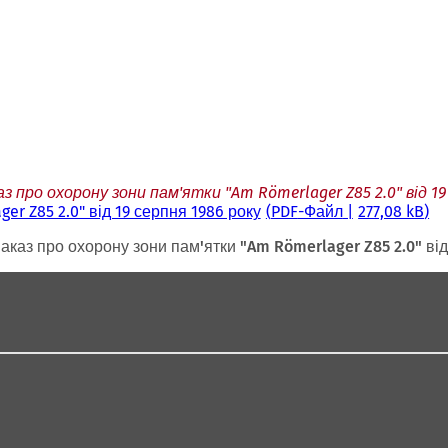
про охорону зони пам'ятки "Am Römerlager Z85 2.0" від 19
r Z85 2.0" від 19 серпня 1986 року
PDF
-Файл
277,08 kB
аказ про охорону зони пам'ятки "Am Römerlager Z85 2.0" від