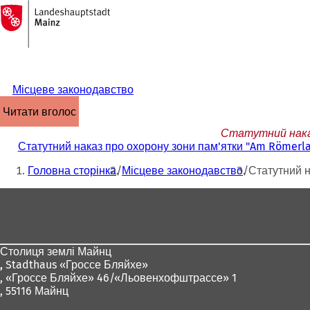
На
головну
Перейти до змісту
сторінку
Місцеве законодавство
читати вголос
Статутний наказ 
Статутний наказ про охорону зони пам'ятки "Am Römerlage
Ти
Головна сторінка
Місцеве законодавство
Статутний н
тут:
Зона
для
ніг
Столиця землі Майнц
,
Stadthaus «Гроссе Бляйхе»
, «Гроссе Бляйхе» 46/«Льовенхофштрассе» 1
, 55116 Майнц