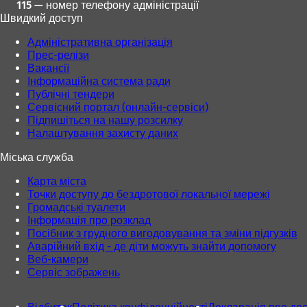
115 — номер телефону адміністрації
Швидкий доступ
Адміністративна організація
Прес-релізи
Вакансії
Інформаційна система ради
Публічні тендери
Сервісний портал (онлайн-сервіси)
Підпишіться на нашу розсилку
Налаштування захисту даних
Міська служба
Карта міста
Точки доступу до бездротової локальної мережі
Громадські туалети
Інформація про розклад
Посібник з грудного вигодовування та зміни підгузків
Аварійний вхід - де діти можуть знайти допомогу
Веб-камери
Сервіс зображень