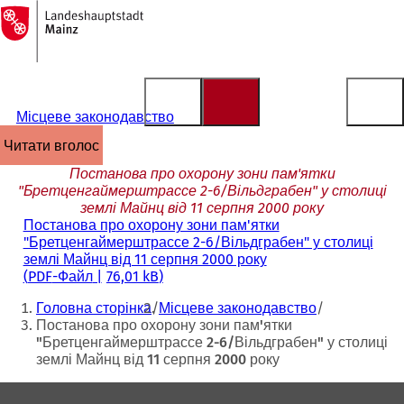
На
головну
Перейти до змісту
сторінку
Місцеве законодавство
читати вголос
Постанова про охорону зони пам'ятки
"Бретценгаймерштрассе 2-6/Вільдграбен" у столиці
землі Майнц від 11 серпня 2000 року
Постанова про охорону зони пам'ятки
"Бретценгаймерштрассе 2-6/Вільдграбен" у столиці
землі Майнц від 11 серпня 2000 року
PDF
-Файл
76,01 kB
Ти
Головна сторінка
Місцеве законодавство
тут:
Постанова про охорону зони пам'ятки
"Бретценгаймерштрассе 2-6/Вільдграбен" у столиці
землі Майнц від 11 серпня 2000 року
Зона