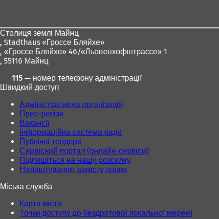
для
ніг
Столиця землі Майнц
,
Stadthaus «Гроссе Бляйхе»
, «Гроссе Бляйхе» 46/«Льовенхофштрассе» 1
, 55116 Майнц
115 — номер телефону адміністрації
Швидкий доступ
Адміністративна організація
Прес-релізи
Вакансії
Інформаційна система ради
Публічні тендери
Сервісний портал (онлайн-сервіси)
Підпишіться на нашу розсилку
Налаштування захисту даних
Міська служба
Карта міста
Точки доступу до бездротової локальної мережі