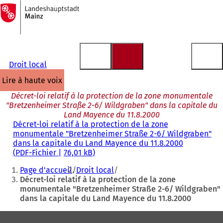
Vers
la
Accéder au contenu
page
d'accueil
Droit local
lire à haute voix
Décret-loi relatif à la protection de la zone monumentale
"Bretzenheimer Straße 2-6/ Wildgraben" dans la capitale du
Land Mayence du 11.8.2000
Décret-loi relatif à la protection de la zone
monumentale "Bretzenheimer Straße 2-6/ Wildgraben"
dans la capitale du Land Mayence du 11.8.2000
PDF
-Fichier
76,01 kB
Vous
Page d'accueil
Droit local
êtes
Décret-loi relatif à la protection de la zone
monumentale "Bretzenheimer Straße 2-6/ Wildgraben"
ici
dans la capitale du Land Mayence du 11.8.2000
:
Pied