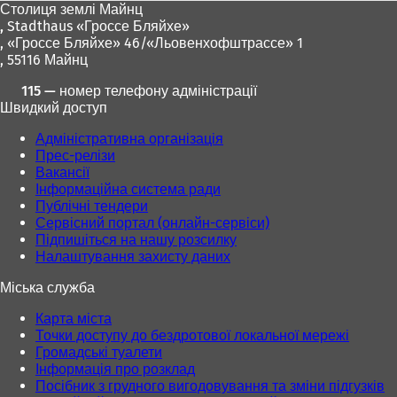
Столиця землі Майнц
,
Stadthaus «Гроссе Бляйхе»
, «Гроссе Бляйхе» 46/«Льовенхофштрассе» 1
, 55116 Майнц
115 — номер телефону адміністрації
Швидкий доступ
Адміністративна організація
Прес-релізи
Вакансії
Інформаційна система ради
Публічні тендери
Сервісний портал (онлайн-сервіси)
Підпишіться на нашу розсилку
Налаштування захисту даних
Міська служба
Карта міста
Точки доступу до бездротової локальної мережі
Громадські туалети
Інформація про розклад
Посібник з грудного вигодовування та зміни підгузків