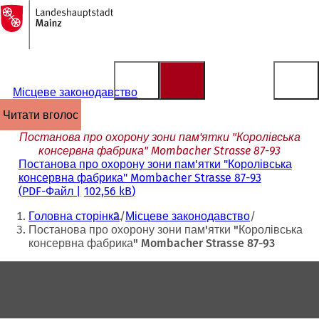
На
головну
Перейти до змісту
сторінку
Місцеве законодавство
читати вголос
Постанова про охорону зони пам'ятки "Королівська
консервна фабрика" Mombacher Strasse 87-93
Постанова про охорону зони пам'ятки "Королівська
консервна фабрика" Mombacher Strasse 87-93
PDF
-Файл
102,56 kB
Ти
Головна сторінка
Місцеве законодавство
тут:
Постанова про охорону зони пам'ятки "Королівська
консервна фабрика" Mombacher Strasse 87-93
Зона
для
ніг