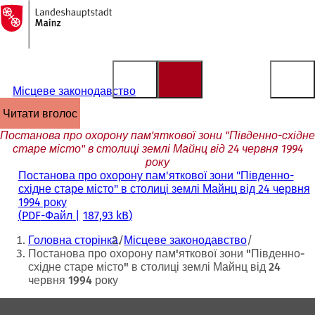
На
головну
Перейти до змісту
сторінку
Місцеве законодавство
читати вголос
Постанова про охорону пам'яткової зони "Південно-східне
старе місто" в столиці землі Майнц від 24 червня 1994
року
Постанова про охорону пам'яткової зони "Південно-
східне старе місто" в столиці землі Майнц від 24 червня
1994 року
PDF
-Файл
187,93 kB
Ти
Головна сторінка
Місцеве законодавство
тут:
Постанова про охорону пам'яткової зони "Південно-
східне старе місто" в столиці землі Майнц від 24
червня 1994 року
Зона