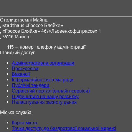
для
ніг
Столиця землі Майнц
,
Stadthaus «Гроссе Бляйхе»
, «Гроссе Бляйхе» 46/«Льовенхофштрассе» 1
, 55116 Майнц
115 — номер телефону адміністрації
Швидкий доступ
Адміністративна організація
Прес-релізи
Вакансії
Інформаційна система ради
Публічні тендери
Сервісний портал (онлайн-сервіси)
Підпишіться на нашу розсилку
Налаштування захисту даних
Міська служба
Карта міста
Точки доступу до бездротової локальної мережі