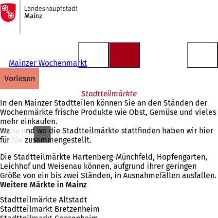
Zur
Startseite
Inhalt anspringen
Mainzer Wochenmarkt
vorlesen
Stadtteilmärkte
In den Mainzer Stadtteilen können Sie an den Ständen der
Wochenmärkte frische Produkte wie Obst, Gemüse und vieles
mehr einkaufen.
Wann und wo die Stadtteilmärkte stattfinden haben wir hier
für Sie zusammengestellt.
Die Stadtteilmärkte Hartenberg-Münchfeld, Hopfengarten,
Leichhof und Weisenau können, aufgrund ihrer geringen
Größe von ein bis zwei Ständen, in Ausnahmefällen ausfallen.
Weitere Märkte in Mainz
Stadtteilmärkte Altstadt
Stadtteilmarkt Bretzenheim