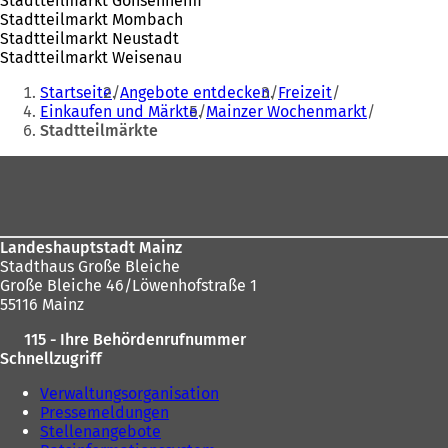
Stadtteilmarkt Gonsenheim
Stadtteilmarkt Mombach
Stadtteilmarkt Neustadt
Stadtteilmarkt Weisenau
Sie
Startseite
Angebote entdecken
Freizeit
befinden
Einkaufen und Märkte
Mainzer Wochenmarkt
Stadtteilmärkte
sich
hier:
Fußbereich
Landeshauptstadt Mainz
Stadthaus Große Bleiche
Große Bleiche 46/Löwenhofstraße 1
55116 Mainz
115 - Ihre Behördenrufnummer
Schnellzugriff
Verwaltungsorganisation
Pressemeldungen
Stellenangebote