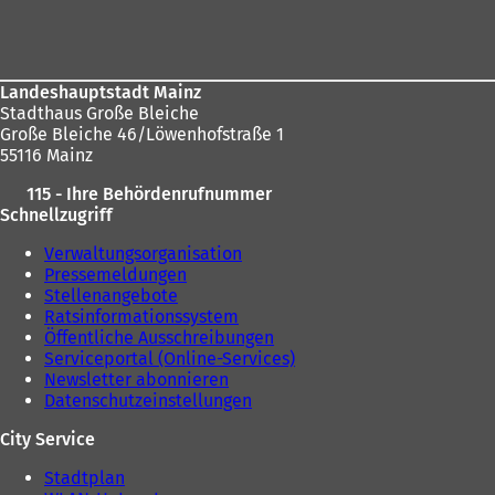
i
Fußbereich
sich
n
hier:
e
m
n
Landeshauptstadt Mainz
e
Stadthaus Große Bleiche
u
Große Bleiche 46/Löwenhofstraße 1
e
55116 Mainz
n
T
115 - Ihre Behördenrufnummer
a
Schnellzugriff
b
)
Verwaltungsorganisation
Pressemeldungen
Stellenangebote
Ratsinformationssystem
Öffentliche Ausschreibungen
Serviceportal (Online-Services)
Newsletter abonnieren
Datenschutzeinstellungen
City Service
Stadtplan