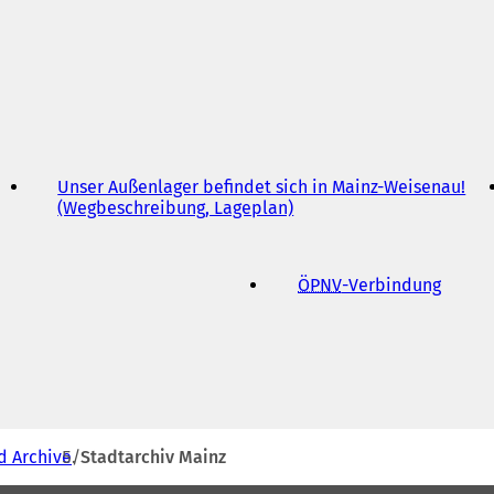
Unser Außenlager befindet sich in Mainz-Weisenau!
(Wegbeschreibung, Lageplan)
(
Ö
f
f
ÖPNV
-Verbindung
(
n
Ö
e
f
t
f
i
n
n
e
e
t
i
i
n
n
d Archive
Stadtarchiv Mainz
e
e
m