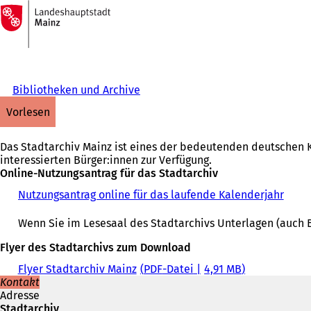
Zur
Startseite
Inhalt anspringen
Bibliotheken und Archive
vorlesen
Das Stadtarchiv Mainz ist eines der bedeutenden deutschen K
interessierten Bürger:innen zur Verfügung.
Online-Nutzungsantrag für das Stadtarchiv
Nutzungsantrag online für das laufende Kalenderjahr
(
Ö
f
Wenn Sie im Lesesaal des Stadtarchivs Unterlagen (auch
f
n
Flyer des Stadtarchivs zum Download
e
Flyer Stadtarchiv Mainz
PDF
-Datei
4,91 MB
t
Kontakt
i
Adresse
n
Stadtarchiv