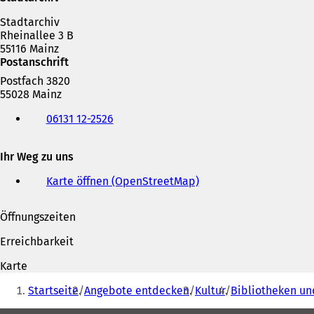
e
i
Stadtarchiv
n
Rheinallee 3 B
e
55116 Mainz
m
Postanschrift
n
Postfach 3820
e
55028 Mainz
u
Telefon,
e
06131 12-2526
Fax
n
und
T
E-
a
Ihr Weg zu uns
Mail-
b
Adresse
)
Karte öffnen (OpenStreetMap)
(
Ö
f
Öffnungszeiten
f
n
Erreichbarkeit
e
t
Karte
i
Sie
n
Startseite
Angebote entdecken
Kultur
Bibliotheken un
befinden
e