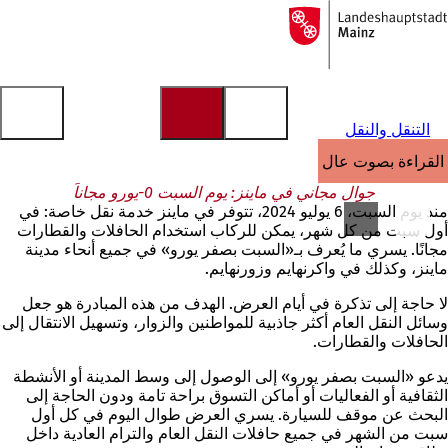
إلى
الصفحة
الانتقال إلى المحتوى
الرئيسية
التنقل والنقل
القراءة بصوت عالٍ
جوال مجاني في ماينز: يوم السبت 0-يورو مجاناً
منذ يوم السبت، 6 يوليو 2024، تتوفر في ماينز خدمة نقل خاصة: في
أول سبت من كل شهر، يمكن للركاب استخدام الحافلات والقطارات
مجانًا. يسري ما يُعرف بـ«السبت بصفر يورو» في جميع أنحاء مدينة
ماينز، وكذلك في واكرنهايم وزورنهايم.
لا حاجة إلى تذكرة في أيام العرض. الهدف من هذه المبادرة هو جعل
وسائل النقل العام أكثر جاذبية للمواطنين والزوار، وتسهيل الانتقال إلى
الحافلات والقطارات.
يدعو «السبت بصفر يورو» إلى الوصول إلى وسط المدينة أو الأنشطة
الثقافية أو الفعاليات أو أماكن التسوق براحة تامة ودون الحاجة إلى
البحث عن موقف للسيارة. يسري العرض طوال اليوم في كل أول
سبت من الشهر في جميع حافلات النقل العام والترام العادية داخل