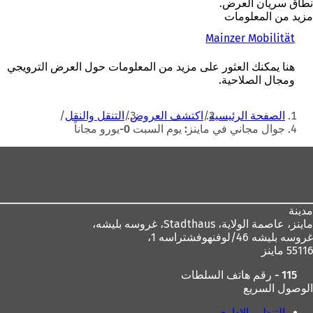
نطاق سريان العرض.
مزيد من المعلومات
(
Mainzer Mobilität
ي
ف
هنا يمكنك العثور على مزيد من المعلومات حول العرض الترويجي
ت
ومجال الصلاحية.
ح
ف
أنت
الصفحة الرئيسية
اكتشف العروض
التنقل والنقل
ي
هنا
جوال مجاني في ماينز: يوم السبت 0-يورو مجاناً
ع
ل
منطقة
ا
م
القدم
ة
ت
ب
مدينة
و
ماينز، عاصمة الولاية،
Stadthaus، غروسه بليشه،
ي
غروسه بليشه 46/لوفنهوفشتراسه 1،
ب
55116 ماينز
ج
115 - رقم هاتف السلطات
د
الوصول السريع
ي
د
التنظيم الإداري