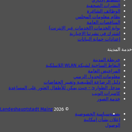
ة
النشرات الصحفية
)
الوظائف الشاغرة
نظام معلومات المجلس
المناقصات العامة
بوابة الخدمات (الخدمات عبر الإنترنت)
اشترك في نشرتنا الإخبارية
إعدادات حماية البيانات
خدمة المدينة
خريطة المدينة
النقاط الساخنة لشبكة WLAN اللاسلكية
المراحيض العامة
معلومات الجدول الزمني
دليل الرضاعة الطبيعية وتغيير الحفاضات
مدخل الطوارئ - حيث يمكن للأطفال العثور على المساعدة
كاميرات الويب
خدمة الصور
Landeshauptstadt Mainz
© 2026
بصمة
سياسة الخصوصية
إعلان بشأن إمكانية
الوصول