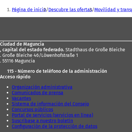
b
Estás
Página de inicio
Descubre las ofertas
Movilidad y trans
r
aquí:
e
Zona
e
n
de
u
los
n
a
Ciudad de Maguncia
pies
n
, capital del estado federado.
Stadthaus de Große Bleiche
u
. Große Bleiche 46/Löwenhofstraße 1
e
. 55116 Maguncia
v
115 - Número de teléfono de la administración
a
Acceso rápido
p
e
Organización administrativa
s
Comunicados de prensa
t
Vacantes
a
Sistema de información del Consejo
ñ
Concursos públicos
a
Portal de servicios (servicios en línea)
)
Suscríbase a nuestro boletín
Configuración de la protección de datos