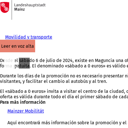
A
la
Saltar al contenido
página
de
inicio
Movilidad y transporte
leer en voz alta
Desde el sábado 6 de julio de 2024, existe en Maguncia una o
forma gratuita. El denominado «sábado a 0 euros» es válido
Durante los días de la promoción no es necesario presentar ni
visitantes, y facilitar el cambio al autobús y al tren.
El «sábado a 0 euros» invita a visitar el centro de la ciudad,
oferta es válida durante todo el día el primer sábado de cad
Para más información
Mainzer Mobilität
(
S
e
Aquí encontrará más información sobre la promoción y el 
a