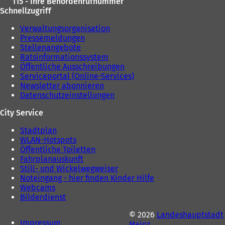
115 - Ihre Behördenrufnummer
n
Schnellzugriff
T
a
Verwaltungsorganisation
b
Pressemeldungen
)
Stellenangebote
Ratsinformationssystem
Öffentliche Ausschreibungen
Serviceportal (Online-Services)
Newsletter abonnieren
Datenschutzeinstellungen
City Service
Stadtplan
WLAN-Hotspots
Öffentliche Toiletten
Fahrplanauskunft
Still- und Wickelwegweiser
Noteingang - hier finden Kinder Hilfe
Webcams
Bilderdienst
© 2026
Landeshauptstadt
Impressum
Mainz