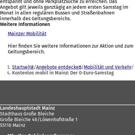
entspannt und ohne Parkplatzsuche zu erreichen. Das
Angebot gilt jeweils ganztägig an jedem ersten Samstag im
Monat in allen regulären Bussen und Straßenbahnen
innerhalb des Geltungsbereichs.
Weitere Informationen
Mainzer Mobilität
(
Ö
f
Hier finden Sie weitere Informationen zur Aktion und zum
f
Geltungsbereich.
n
e
Sie
Startseite
Angebote entdecken
Mobilität und Verkehr
t
befinden
Kostenlos mobil in Mainz: Der 0-Euro-Samstag
i
sich
n
Fußbereich
e
hier:
i
n
e
m
Landeshauptstadt Mainz
n
Stadthaus Große Bleiche
e
Große Bleiche 46/Löwenhofstraße 1
u
55116 Mainz
e