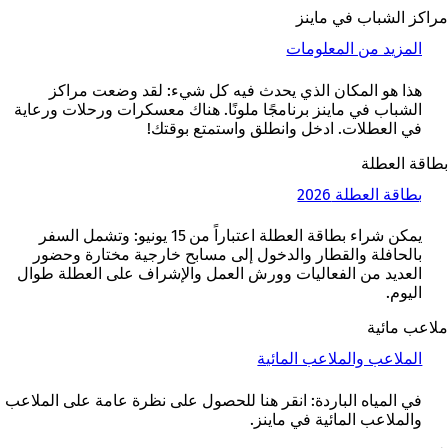
ي
مراكز الشباب في ماينز
ع
المزيد من المعلومات
(
ل
ي
ا
ف
هذا هو المكان الذي يحدث فيه كل شيء: لقد وضعت مراكز
م
ت
الشباب في ماينز برنامجًا ملونًا. هناك معسكرات ورحلات ورعاية
ة
ح
في العطلات. ادخل وانطلق واستمتع بوقتك!
ت
ف
ب
ي
بطاقة العطلة
و
ع
ي
بطاقة العطلة 2026
(
ل
ب
ي
ا
ج
ف
يمكن شراء بطاقة العطلة اعتباراً من 15 يونيو: وتشمل السفر
م
د
ت
بالحافلة والقطار والدخول إلى مسابح خارجية مختارة وحضور
ة
ي
ح
العديد من الفعاليات وورش العمل والإشراف على العطلة طوال
ت
د
ف
اليوم.
ب
ة
ي
و
)
ع
ملاعب مائية
ي
ل
ب
الملاعب والملاعب المائية
ا
ج
م
د
في المياه الباردة: انقر هنا للحصول على نظرة عامة على الملاعب
ة
ي
والملاعب المائية في ماينز.
ت
د
ب
ة