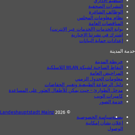
التنظيم الإداري
النشرات الصحفية
الوظائف الشاغرة
نظام معلومات المجلس
المناقصات العامة
بوابة الخدمات (الخدمات عبر الإنترنت)
اشترك في نشرتنا الإخبارية
إعدادات حماية البيانات
خدمة المدينة
خريطة المدينة
النقاط الساخنة لشبكة WLAN اللاسلكية
المراحيض العامة
معلومات الجدول الزمني
دليل الرضاعة الطبيعية وتغيير الحفاضات
مدخل الطوارئ - حيث يمكن للأطفال العثور على المساعدة
كاميرات الويب
خدمة الصور
Landeshauptstadt Mainz
© 2026
بصمة
سياسة الخصوصية
إعلان بشأن إمكانية
الوصول