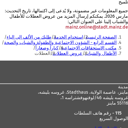
تلميح
و
)
ي
جميع المعلومات غير مضمونة، ولا يُدعى إلى اكتمالها، تاريخ التحديث:
ب
مارس 2026. يمكنكم إرسال المزيد من عروض العطلات للأطفال
ج
والشباب إلينا على العنوان التالي:
د
mainz.online
stadt.mainz
de
ي
أنت
د
الصفحة الرئيسية
استخدام الخدمة
طلبك من الألف إلى الياء
هنا
ة
القسم الرابع - الشؤون الاجتماعية والطفولة والشباب والصحة
)
مكتب الاستحقاقات الاجتماعية
كباراً وصغاراً
الأطفال والشباب
عروض العطلات
العطلات
منطقة
القدم
مدينة
ماينز، عاصمة الولاية،
Stadthaus، غروسه بليشه،
غروسه بليشه 46/لوفنهوفشتراسه 1،
55116 ماينز
115 - رقم هاتف السلطات
الوصول السريع