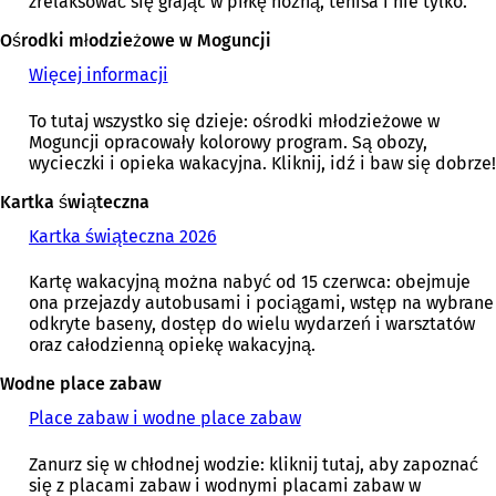
zrelaksować się grając w piłkę nożną, tenisa i nie tylko.
r
a
Ośrodki młodzieżowe w Moguncji
s
Więcej informacji
(
i
O
ę
t
To tutaj wszystko się dzieje: ośrodki młodzieżowe w
w
w
Moguncji opracowały kolorowy program. Są obozy,
n
i
wycieczki i opieka wakacyjna. Kliknij, idź i baw się dobrze!
o
e
w
r
Kartka świąteczna
e
a
j
Kartka świąteczna 2026
(
s
k
O
i
a
t
Kartę wakacyjną można nabyć od 15 czerwca: obejmuje
ę
r
w
ona przejazdy autobusami i pociągami, wstęp na wybrane
w
c
i
odkryte baseny, dostęp do wielu wydarzeń i warsztatów
n
i
e
oraz całodzienną opiekę wakacyjną.
o
e
r
w
)
a
Wodne place zabaw
e
s
j
Place zabaw i wodne place zabaw
i
k
ę
a
Zanurz się w chłodnej wodzie: kliknij tutaj, aby zapoznać
w
r
się z placami zabaw i wodnymi placami zabaw w
n
c