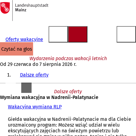
Do
strony
Przejdź do treści
głównej
Oferty wakacyjne
czytać na głos
Wydarzenia podczas wakacji letnich
Od 29 czerwca do 7 sierpnia 2026 r.
Dalsze oferty
Dalsze oferty
Wymiana wakacyjna w Nadrenii-Palatynacie
Wakacyjna wymiana RLP
(
O
t
Giełda wakacyjna w Nadrenii-Palatynacie ma dla Ciebie
w
urozmaicony program: Możesz wziąć udział w wielu
i
ekscytujących zajęciach na świeżym powietrzu lub
e