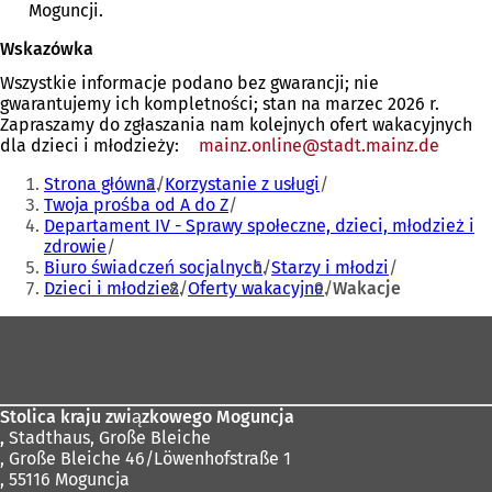
Moguncji.
o
i
w
e
Wskazówka
e
)
j
Wszystkie informacje podano bez gwarancji; nie
k
gwarantujemy ich kompletności; stan na marzec 2026 r.
a
Zapraszamy do zgłaszania nam kolejnych ofert wakacyjnych
r
dla dzieci i młodzieży:
mainz.online
stadt.mainz
de
c
Jesteś
i
Strona główna
Korzystanie z usługi
tutaj:
e
Twoja prośba od A do Z
)
Departament IV - Sprawy społeczne, dzieci, młodzież i
zdrowie
Biuro świadczeń socjalnych
Starzy i młodzi
Dzieci i młodzież
Oferty wakacyjne
Wakacje
Obszar
stóp
Stolica kraju związkowego Moguncja
,
Stadthaus, Große Bleiche
, Große Bleiche 46/Löwenhofstraße 1
, 55116 Moguncja