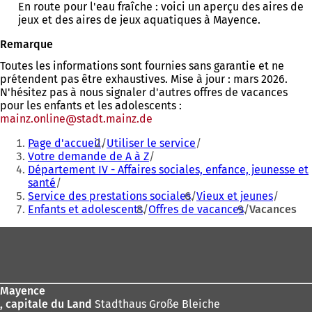
En route pour l'eau fraîche : voici un aperçu des aires de
u
n
jeux et des aires de jeux aquatiques à Mayence.
n
g
n
l
Remarque
o
e
u
Toutes les informations sont fournies sans garantie et ne
t
v
prétendent pas être exhaustives. Mise à jour : mars 2026.
)
e
N'hésitez pas à nous signaler d'autres offres de vacances
l
pour les enfants et les adolescents :
o
mainz.online
stadt.mainz
de
n
Vous
g
Page d'accueil
Utiliser le service
êtes
l
Votre demande de A à Z
e
Département IV - Affaires sociales, enfance, jeunesse et
ici
t
santé
:
)
Service des prestations sociales
Vieux et jeunes
Enfants et adolescents
Offres de vacances
Vacances
Pied
de
page
Mayence
, capitale du Land
Stadthaus Große Bleiche