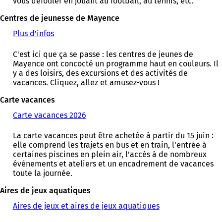
vous défouler en jouant au football, au tennis, etc.
r
e
Centres de jeunesse de Mayence
d
Plus d'infos
(
a
S
n
'
C'est ici que ça se passe : les centres de jeunes de
s
o
Mayence ont concocté un programme haut en couleurs. Il
u
u
y a des loisirs, des excursions et des activités de
n
v
vacances. Cliquez, allez et amusez-vous !
n
r
o
e
Carte vacances
u
d
v
Carte vacances 2026
(
a
e
S
n
l
'
La carte vacances peut être achetée à partir du 15 juin :
s
o
o
elle comprend les trajets en bus et en train, l'entrée à
u
n
u
certaines piscines en plein air, l'accès à de nombreux
n
g
v
événements et ateliers et un encadrement de vacances
n
l
r
toute la journée.
o
e
e
u
t
d
Aires de jeux aquatiques
v
)
a
e
Aires de jeux et aires de jeux aquatiques
n
l
s
o