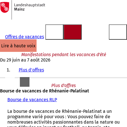
Vers
la
Accéder au contenu
page
d'accueil
Offres de vacances
lire à haute voix
Manifestations pendant les vacances d'été
Du 29 juin au 7 août 2026
Plus d'offres
Plus d'offres
Bourse de vacances de Rhénanie-Palatinat
Bourse de vacances RLP
(
S
'
La bourse de vacances de Rhénanie-Palatinat a un
o
programme varié pour vous : Vous pouvez faire de
u
nombreuses activités passionnantes dans la nature ou
v