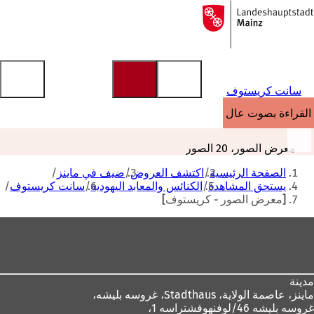
إلى
الصفحة
الانتقال إلى المحتوى
الرئيسية
سانت كريستوف
القراءة بصوت عالٍ
معرض الصور، 20 الصور
أنت
الصفحة الرئيسية
اكتشف العروض
ضيف في ماينز
هنا
يستحق المشاهدة
الكنائس والمعابد اليهودية
سانت كريستوف
[معرض الصور - كريستوف]
منطقة
القدم
مدينة
ماينز، عاصمة الولاية،
Stadthaus، غروسه بليشه،
غروسه بليشه 46/لوفنهوفشتراسه 1،