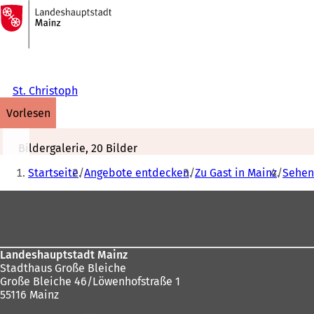
Zur
Startseite
Inhalt anspringen
St. Christoph
vorlesen
Bildergalerie, 20 Bilder
Sie
Startseite
Angebote entdecken
Zu Gast in Mainz
Sehen
befinden
Fußbereich
sich
hier:
Landeshauptstadt Mainz
Stadthaus Große Bleiche
Große Bleiche 46/Löwenhofstraße 1
55116 Mainz