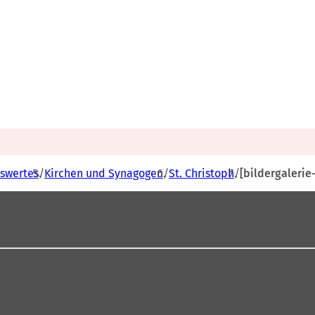
swertes
Kirchen und Synagogen
St. Christoph
[bildergalerie