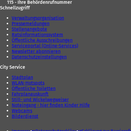
115 - Ihre Behördenrufnummer
Schnellzugriff
Verwaltungsorganisation
Pressemeldungen
Stellenangebote
Ratsinformationssystem
Öffentliche Ausschreibungen
Serviceportal (Online-Services)
Newsletter abonnieren
Datenschutzeinstellungen
City Service
Stadtplan
WLAN-Hotspots
Öffentliche Toiletten
Fahrplanauskunft
Still- und Wickelwegweiser
Noteingang - hier finden Kinder Hilfe
Webcams
Bilderdienst