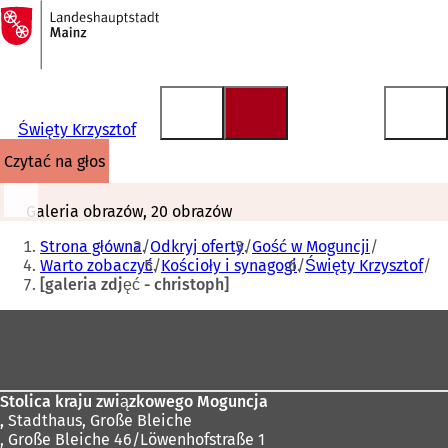
Do
strony
Przejdź do treści
głównej
Święty Krzysztof
czytać na głos
Galeria obrazów, 20 obrazów
Jesteś
Strona główna
Odkryj oferty
Gość w Moguncji
tutaj:
Warto zobaczyć
Kościoły i synagogi
Święty Krzysztof
[galeria zdjęć - christoph]
Obszar
stóp
Stolica kraju związkowego Moguncja
,
Stadthaus, Große Bleiche
, Große Bleiche 46/Löwenhofstraße 1