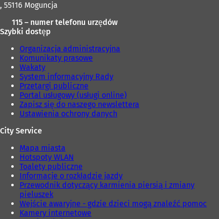
, 55116 Moguncja
115 – numer telefonu urzędów
Szybki dostęp
Organizacja administracyjna
Komunikaty prasowe
Wakaty
System informacyjny Rady
Przetargi publiczne
Portal usługowy (usługi online)
Zapisz się do naszego newslettera
Ustawienia ochrony danych
City Service
Mapa miasta
Hotspoty WLAN
Toalety publiczne
Informacje o rozkładzie jazdy
Przewodnik dotyczący karmienia piersią i zmiany
pieluszek
Wejście awaryjne - gdzie dzieci mogą znaleźć pomoc
Kamery internetowe