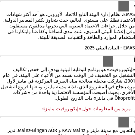
برنامج الإدارة البيئية والتدقيق البيئي (EMAS)
EMAS، نظام إدارة البيئة التابع للاتحاد الأوروبي، هو أحد أكثر شهادات
الاعتماد تطلبًا على مستوى العالم، حيث يتجاوز بكثير المعايير الدولية.
من خلال إجراءات الاعتماد السنوية التي يجريها مدققون مستقلون
وفي إعلاننا البيئي السنوي، نثبت مدى اتساقنا وكفاءتنا وابتكارنا في
استخدام الموارد والطاقة والتقنيات الصديقة للبيئة.
EMAS - البيان البيئي 2025
أوكوبروفيت ماينز
«إيكوبروفيت» هو برنامج للوقاية البيئية يهدف إلى خفض تكاليف
التشغيل مع التخفيف في الوقت نفسه من الأعباء على البيئة. في عام
2001، شاركت محطة معالجة مياه الصرف المركزية في ماينز لأول
مرة بنجاح في المشروع الذي نفذته مدينة ماينز، وتبعتها فروع التشغيل
الأخرى، بحيث أصبحت المؤسسة الاقتصادية واحدة من «شركات
Ökoprofit في ماينز» ذات التاريخ الطويل.
مزيد من المعلومات حول «إيكوبروفيت ماينز»
متجر ماينز البيئي
بالتعاون مع مدينة ماينز و KAW Mainz و Mainz-Bingen AÖR، ندير