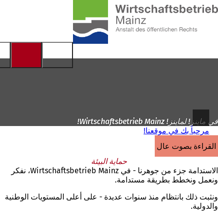
إلى
الصفحة
الانتقال إلى المحتوى
الرئيسية
في ماينز! لماينز! Wirtschaftsbetrieb Mainz!
مرحباً بك في موقعنا!
القراءة بصوت عالٍ
حماية البيئة
الاستدامة جزء من جوهرنا - في Wirtschaftsbetrieb Mainz، نفكر
ونعمل ونخطط بطريقة مستدامة.
ونثبت ذلك بانتظام منذ سنوات عديدة - على أعلى المستويات الوطنية
والدولية.