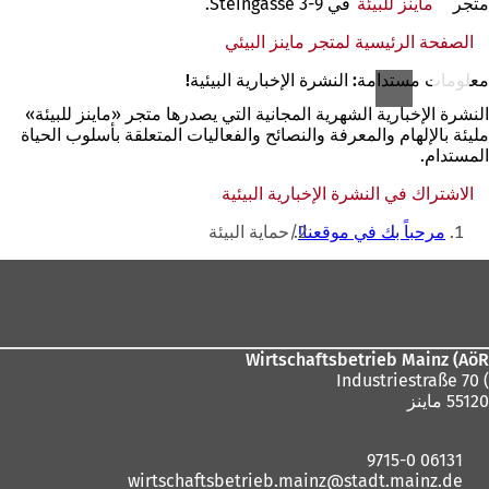
متجر
ماينز للبيئة
في Steingasse 3-9.
الصفحة الرئيسية لمتجر ماينز البيئي
(يفتح
في
معلومات مستدامة: النشرة الإخبارية البيئية!
علامة
تبويب
النشرة الإخبارية الشهرية المجانية التي يصدرها متجر «ماينز للبيئة»
جديدة)
مليئة بالإلهام والمعرفة والنصائح والفعاليات المتعلقة بأسلوب الحياة
المستدام.
الاشتراك في النشرة الإخبارية البيئية
(يفتح
أنت
في
مرحباً بك في موقعنا!
حماية البيئة
علامة
هنا
تبويب
منطقة
جديدة)
القدم
Wirtschaftsbetrieb Mainz (AöR
) Industriestraße 70
55120 ماينز
06131 9715-0
wirtschaftsbetrieb.mainz
stadt.mainz
de