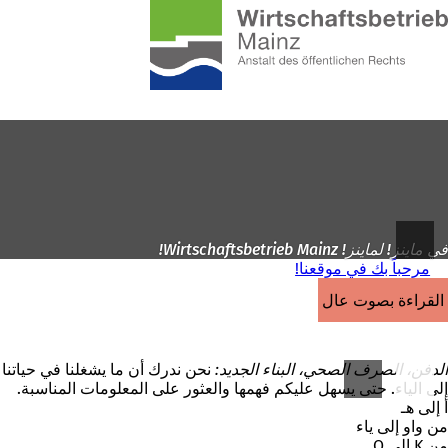
إلى
الصفحة
الانتقال إلى المحتوى
الرئيسية
في ماينز! لماينز! Wirtschaftsbetrieb Mainz!
مرحباً بك في موقعنا!
القراءة بصوت عالٍ
الدفن، الصرف الصحي، البناء الجديد:
نحن ندرك أن ما يشغلنا في حياتنا ال
إلى الياء. حتى يسهل عليكم فهمها والعثور على المعلومات المناسبة.
أ إلى هـ
من واو إلى ياء
من K إلى O