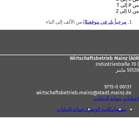
من P إلى T
من U إلى Z
أنت
مرحباً بك في موقعنا!
من الألف إلى الياء
هنا
منطقة
القدم
Wirtschaftsbetrieb Mainz (AöR
) Industriestraße 70
55120 ماينز
06131 9715-0
wirtschaftsbetrieb.mainz
stadt.mainz
de
إعدادات حماية البيانات
بصمة
إمكانية الوصول
حماية البيانات